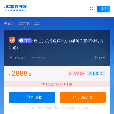
登录
首页
安卓下载
正文
通过手机号追踪对方的准确位置(不让对方
#
独家
知道)
JK软件开发
2023-04-11
1,275
2888
点赞 (
0
)
收藏 (0)
¥
元
此资源仅限VIP下载
立即下载
升级会员
充值开通会员请联系右下角在线客服人工充值