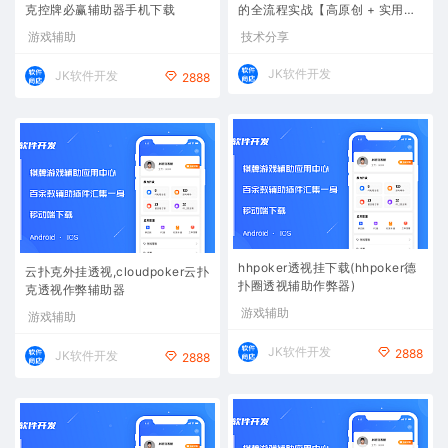
克控牌必赢辅助器手机下载
的全流程实战【高原创 + 实用落
地】
游戏辅助
技术分享
JK软件开发
JK软件开发
2888
hhpoker透视挂下载(hhpoker德
云扑克外挂透视,cloudpoker云扑
扑圈透视辅助作弊器)
克透视作弊辅助器
游戏辅助
游戏辅助
JK软件开发
2888
JK软件开发
2888