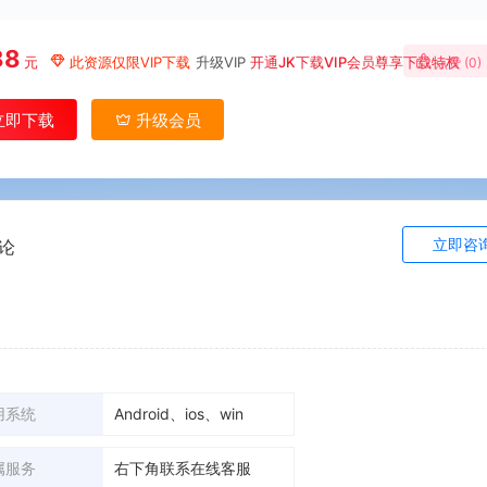
88
元
此资源仅限VIP下载
升级VIP
开通JK下载VIP会员尊享下载特权
点赞 (
0
)
立即下载
升级会员
立即咨
论
用系统
Android、ios、win
属服务
右下角联系在线客服