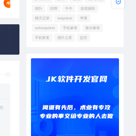
德扑
控牌
牛牛
游戏辅助
聊天记录
wepoker
苹果
sohoopoker
手机麻将
微乐麻将
手机恢复
德扑之星
监控
充