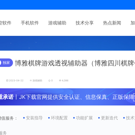
控软件
手机软件
游戏辅助
技术分享
热点新闻
加
博雅棋牌游戏透视辅助器（博雅四川棋牌
独家
发
2023-04-22
游戏辅助
0
4,086
重承诺
丨JK下载官网提供安全认证、信息保真、正版保障
安装指导
环境配置
功能扩展
更新迭代
技术
增值服务：
服务