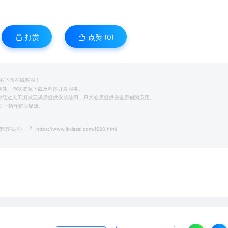
打赏
点赞 (
0
)
系右下角在线客服！
用软件、游戏资源下载及程序开发服务。
前都经过人工测试无误后提供安装使用，只为会员提供安全原创的应用。
一对一指导解决疑难。
作弊透视挂）
https://www.jkxiazai.com/1620.html