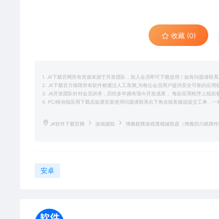
收藏 (0)
1. JK下载官网所有资源来源于开发团队，加入会员即可下载使用！如有问题请联
2. JK下载官方保障所有软件都通过人工亲测,为每位会员用户提供安全可靠的应
3. JK开发团队针对会员诉求，历经多年拥有现今开发成果， 每款应用程序上线
4. PC/移动端应用下载后如遇安装使用问题请联系右下角在线客服或提交工单，
JK软件下载官网
游戏辅助
博雅棋牌游戏透视辅助器（博雅四川棋牌
安卓