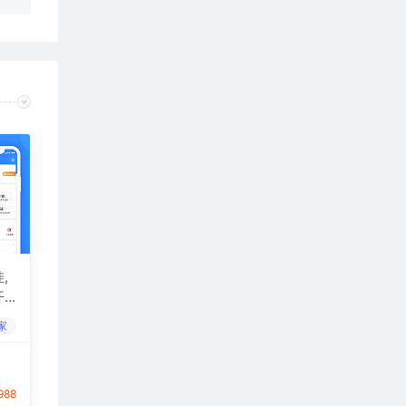
,
开
家
988