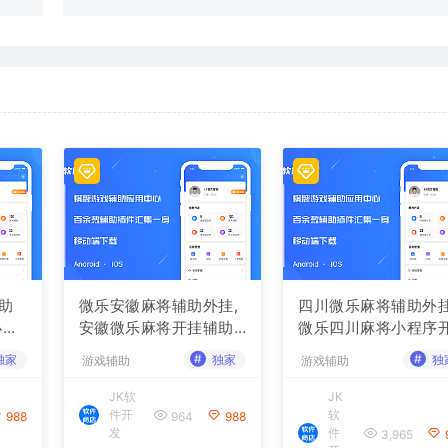
助
微乐安徽麻将辅助外挂,
四川微乐麻将辅助外挂
小程
安徽微乐麻将开挂辅助
微乐四川麻将小程序
软件
挂辅助软件
#
#
独家
独家
独
游戏辅助
游戏辅助
JK软
JK
件开
软
988
964
988
发
件
3,965