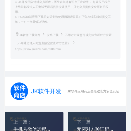
3. JK开发团队针对会员诉求，历经多年拥有现今开发成果， 每款应用程序
上线前都经过人工测试无误后提供安装使用，只为会员提供安全原创的应
用。
4. PC/移动端应用下载后如遇安装使用问题请联系右下角在线客服或提交工
单，一对一指导解决疑难。
JK软件下载官网
安卓下载
不用对方同意可以定位查看对方位置
（不用通过他人同意直接定位查对方位置）
https://www.jkxiazai.com/1908.html
JK软件开发
JK软件应用商店是经过官方安全认证，保障
上一篇：
下一篇：
手机号微信远程定位软件（不被对方察觉发现）
无需对方验证码手机定位（不要对方验证码就能定位）