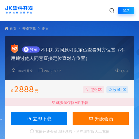
登录
首页
安卓下载
正文
不用对方同意可以定位查看对方位置（不
#
独家
用通过他人同意直接定位查对方位置）
JK软件开发
2023-07-02
1,587
2888
点赞 (
2
)
收藏 (0)
¥
元
此资源仅限VIP下载
立即下载
升级会员
充值开通会员请联系右下角在线客服人工充值