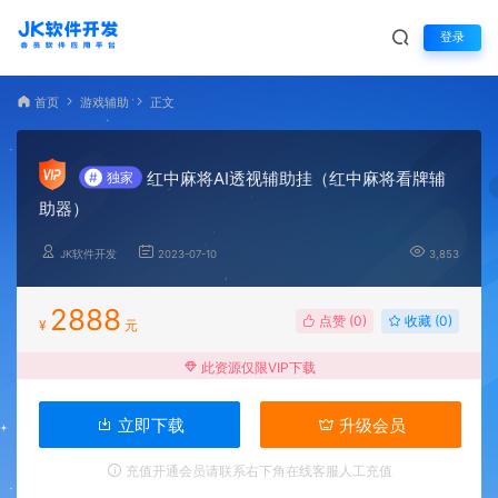
登录
首页
游戏辅助
正文
红中麻将AI透视辅助挂（红中麻将看牌辅
#
独家
助器）
JK软件开发
2023-07-10
3,853
2888
点赞 (
0
)
收藏 (0)
¥
元
此资源仅限VIP下载
立即下载
升级会员
充值开通会员请联系右下角在线客服人工充值