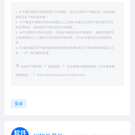
1. JK下载官网所有资源来源于开发团队，加入会员即可下载使用！如有问题
请联系右下角在线客服！
2. JK下载官方保障所有软件都通过人工亲测,为每位会员用户提供安全可靠
的应用软件、游戏资源下载及程序开发服务。
3. JK开发团队针对会员诉求，历经多年拥有现今开发成果， 每款应用程序
上线前都经过人工测试无误后提供安装使用，只为会员提供安全原创的应
用。
4. PC/移动端应用下载后如遇安装使用问题请联系右下角在线客服或提交工
单，一对一指导解决疑难。
JK软件下载官网
游戏辅助
红中麻将AI透视辅助挂（红中麻将看
牌辅助器）
https://www.jkxiazai.com/1959.html
安卓