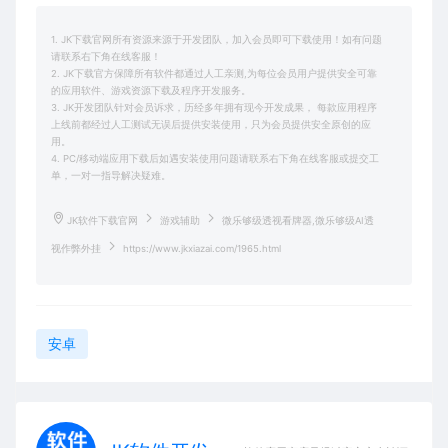
1. JK下载官网所有资源来源于开发团队，加入会员即可下载使用！如有问题
请联系右下角在线客服！
2. JK下载官方保障所有软件都通过人工亲测,为每位会员用户提供安全可靠
的应用软件、游戏资源下载及程序开发服务。
3. JK开发团队针对会员诉求，历经多年拥有现今开发成果， 每款应用程序
上线前都经过人工测试无误后提供安装使用，只为会员提供安全原创的应
用。
4. PC/移动端应用下载后如遇安装使用问题请联系右下角在线客服或提交工
单，一对一指导解决疑难。
JK软件下载官网
游戏辅助
微乐够级透视看牌器,微乐够级AI透
视作弊外挂
https://www.jkxiazai.com/1965.html
安卓