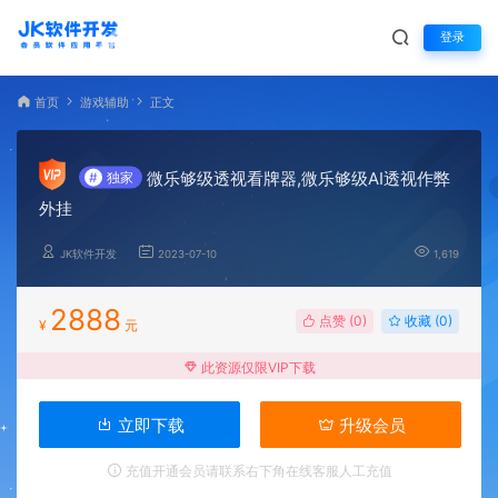
登录
首页
游戏辅助
正文
微乐够级透视看牌器,微乐够级AI透视作弊
#
独家
外挂
JK软件开发
2023-07-10
1,619
2888
点赞 (
0
)
收藏 (0)
¥
元
此资源仅限VIP下载
立即下载
升级会员
充值开通会员请联系右下角在线客服人工充值