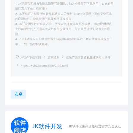
1. JK下载官网所有资源来源于开发团队，加入会员即可下载使用！如有问题
请联系右下角在线客服！
2. JK下载官方保障所有软件都通过人工亲测,为每位会员用户提供安全可靠
的应用软件、游戏资源下载及程序开发服务。
3. JK开发团队针对会员诉求，历经多年拥有现今开发成果， 每款应用程序
上线前都经过人工测试无误后提供安装使用，只为会员提供安全原创的应
用。
4. PC/移动端应用下载后如遇安装使用问题请联系右下角在线客服或提交工
单，一对一指导解决疑难。
JK软件下载官网
游戏辅助
友乐广西麻将透视挂辅助专用软件
https://www.jkxiazai.com/2159.html
安卓
JK软件开发
JK软件应用商店是经过官方安全认证，保障