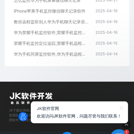
怎么监控华为手机屏幕微信聊天记录
2025-04-21
iPhone苹果手机监控微信聊天记录软件
2025-04-16
教你远程监听别人华为手机聊天记录语音通话内容
2025-04-16
华为荣耀手机监控软件,荣耀手机监控微信聊天记录APP
2025-04-16
荣耀手机监控定位追踪,荣耀手机远程监控同屏APP
2025-04-15
华为手机同屏监控软件,华为手机远程监控APP
2025-04-14
JK软件官网
JK下载应用商店是经过官方认证,保障正版的软件下载平台,拥有业内资深软件开
欢迎访问JK软件官网，问题尽管与我们联系！
发团队和服务队伍,所有软件都通过人工亲测,为每位会员用户提供安全可靠的应
用软件、游戏资源下载及程序开发服务。
1