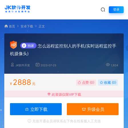
登录
首页
安卓下载
正文
怎么远程监控别人的手机(实时远程监控手
#
独家
机摄像头)
JK软件开发
2023-07-25
1,924
2888
点赞 (
0
)
收藏 (0)
¥
元
此资源仅限VIP下载
立即下载
升级会员
充值开通会员请联系右下角在线客服人工充值