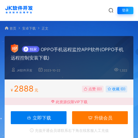
登录
首页
安卓下载
正文
OPPO手机远程监控APP软件(OPPO手机
#
独家
远程控制安装下载)
JK软件开发
2023-10-22
1,322
2888
点赞 (
0
)
收藏 (0)
¥
元
此资源仅限VIP下载
立即下载
升级会员
充值开通会员请联系右下角在线客服人工充值