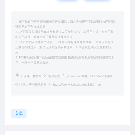
1. JK下载官网所有资源来源于开发团队，加入会员即可下载使用！如有问题
请联系右下角在线客服！
2. JK下载官方保障所有软件都通过人工亲测,为每位会员用户提供安全可靠
的应用软件、游戏资源下载及程序开发服务。
3. JK开发团队针对会员诉求，历经多年拥有现今开发成果， 每款应用程序
上线前都经过人工测试无误后提供安装使用，只为会员提供安全原创的应
用。
4. PC/移动端应用下载后如遇安装使用问题请联系右下角在线客服或提交工
单，一对一指导解决疑难。
JK软件下载官网
游戏辅助
pokerstars外挂,pokerstars透视插
件,扑克之星作弊辅助器
https://www.jkxiazai.com/2882.html
安卓