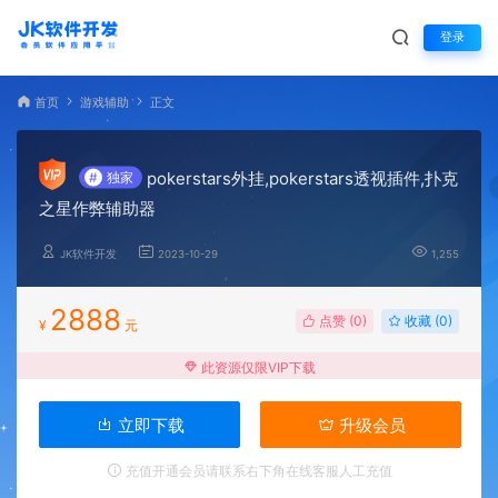
登录
首页
游戏辅助
正文
pokerstars外挂,pokerstars透视插件,扑克
#
独家
之星作弊辅助器
JK软件开发
2023-10-29
1,255
2888
点赞 (
0
)
收藏 (0)
¥
元
此资源仅限VIP下载
立即下载
升级会员
充值开通会员请联系右下角在线客服人工充值