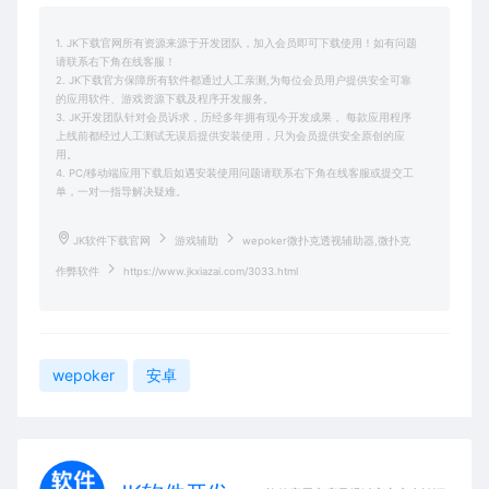
1. JK下载官网所有资源来源于开发团队，加入会员即可下载使用！如有问题
请联系右下角在线客服！
2. JK下载官方保障所有软件都通过人工亲测,为每位会员用户提供安全可靠
的应用软件、游戏资源下载及程序开发服务。
3. JK开发团队针对会员诉求，历经多年拥有现今开发成果， 每款应用程序
上线前都经过人工测试无误后提供安装使用，只为会员提供安全原创的应
用。
4. PC/移动端应用下载后如遇安装使用问题请联系右下角在线客服或提交工
单，一对一指导解决疑难。
JK软件下载官网
游戏辅助
wepoker微扑克透视辅助器,微扑克
作弊软件
https://www.jkxiazai.com/3033.html
wepoker
安卓