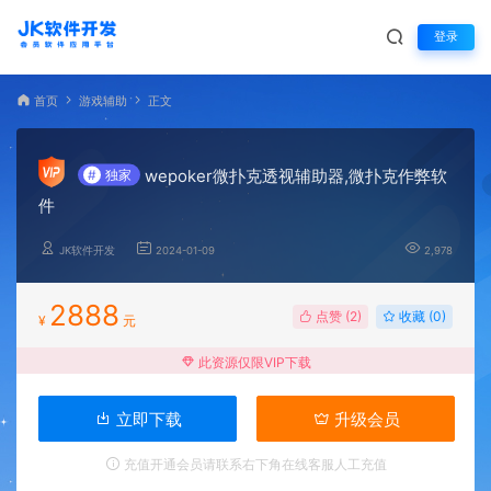
登录
首页
游戏辅助
正文
wepoker微扑克透视辅助器,微扑克作弊软
#
独家
件
JK软件开发
2024-01-09
2,978
2888
点赞 (
2
)
收藏 (0)
¥
元
此资源仅限VIP下载
立即下载
升级会员
充值开通会员请联系右下角在线客服人工充值