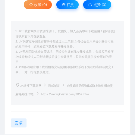
收藏 (0)
打赏
点赞 (
0
)
1. JK下载官网所有资源来源于开发团队，加入会员即可下载使用！如有问题
请联系右下角在线客服！
2. JK下载官方保障所有软件都通过人工亲测,为每位会员用户提供安全可靠
的应用软件、游戏资源下载及程序开发服务。
3. JK开发团队针对会员诉求，历经多年拥有现今开发成果， 每款应用程序
上线前都经过人工测试无误后提供安装使用，只为会员提供安全原创的应
用。
4. PC/移动端应用下载后如遇安装使用问题请联系右下角在线客服或提交工
单，一对一指导解决疑难。
JK软件下载官网
游戏辅助
哈灵麻将透视辅助器(上海杭州哈灵
麻将外挂作弊)
https://www.jkxiazai.com/3052.html
安卓