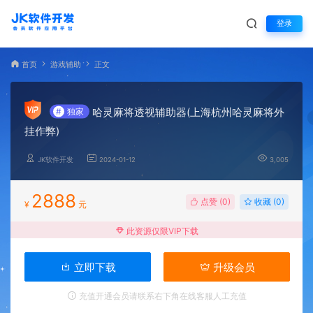
登录
首页
游戏辅助
正文
哈灵麻将透视辅助器(上海杭州哈灵麻将外
#
独家
挂作弊)
JK软件开发
2024-01-12
3,005
2888
点赞 (
0
)
收藏 (0)
¥
元
此资源仅限VIP下载
立即下载
升级会员
充值开通会员请联系右下角在线客服人工充值