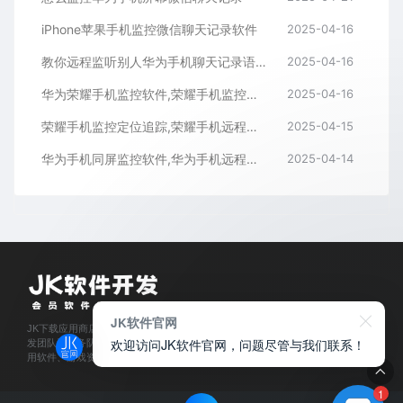
iPhone苹果手机监控微信聊天记录软件
2025-04-16
教你远程监听别人华为手机聊天记录语音通话内容
2025-04-16
华为荣耀手机监控软件,荣耀手机监控微信聊天记录APP
2025-04-16
荣耀手机监控定位追踪,荣耀手机远程监控同屏APP
2025-04-15
华为手机同屏监控软件,华为手机远程监控APP
2025-04-14
JK软件官网
JK下载应用商店是经过官方认证,保障正版的软件下载平台,拥有业内资深软件开
欢迎访问JK软件官网，问题尽管与我们联系！
发团队和服务队伍,所有软件都通过人工亲测,为每位会员用户提供安全可靠的应
用软件、游戏资源下载及程序开发服务。
1