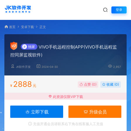
登录
首页
安卓下载
正文
VIVO手机远程控制APP(VIVO手机远程监
#
独家
控同屏监视软件)
JK软件开发
2024-04-30
2,957
2888
点赞 (
0
)
收藏 (0)
¥
元
此资源仅限VIP下载
立即下载
升级会员
充值开通会员请联系右下角在线客服人工充值