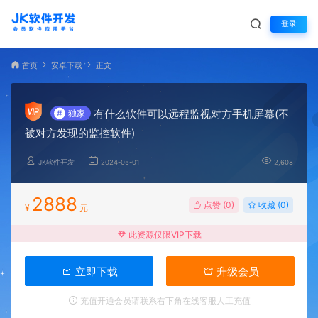
登录
首页
安卓下载
正文
有什么软件可以远程监视对方手机屏幕(不
#
独家
被对方发现的监控软件)
JK软件开发
2024-05-01
2,608
2888
点赞 (
0
)
收藏 (0)
¥
元
此资源仅限VIP下载
立即下载
升级会员
充值开通会员请联系右下角在线客服人工充值