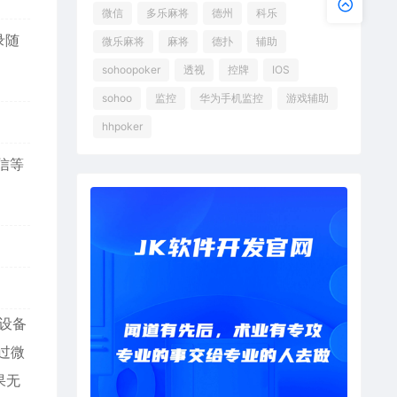
微信
多乐麻将
德州
科乐
录随
微乐麻将
麻将
德扑
辅助
sohoopoker
透视
控牌
IOS
sohoo
监控
华为手机监控
游戏辅助
hhpoker
微信等
设备
过微
果无