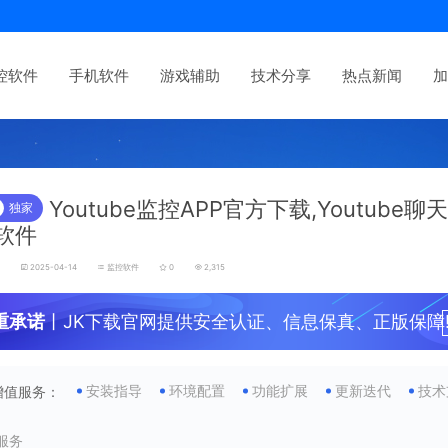
控软件
手机软件
游戏辅助
技术分享
热点新闻
加
Youtube监控APP官方下载,Youtube
独家
软件
发
2025-04-14
监控软件
0
2,315
重承诺
丨JK下载官网提供安全认证、信息保真、正版保障
安装指导
环境配置
功能扩展
更新迭代
技术
增值服务：
服务