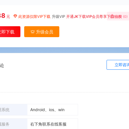
88
元
此资源仅限VIP下载
升级VIP
开通JK下载VIP会员尊享下载特权
点赞 (
0
)
立即下载
升级会员
立即咨
论
用系统
Android、ios、win
属服务
右下角联系在线客服