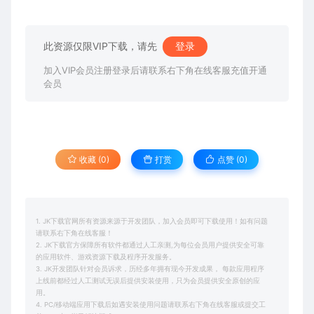
此资源仅限VIP下载，请先
登录
加入VIP会员注册登录后请联系右下角在线客服充值开通
会员
收藏 (0)
打赏
点赞 (
0
)
1. JK下载官网所有资源来源于开发团队，加入会员即可下载使用！如有问题
请联系右下角在线客服！
2. JK下载官方保障所有软件都通过人工亲测,为每位会员用户提供安全可靠
的应用软件、游戏资源下载及程序开发服务。
3. JK开发团队针对会员诉求，历经多年拥有现今开发成果， 每款应用程序
上线前都经过人工测试无误后提供安装使用，只为会员提供安全原创的应
用。
4. PC/移动端应用下载后如遇安装使用问题请联系右下角在线客服或提交工