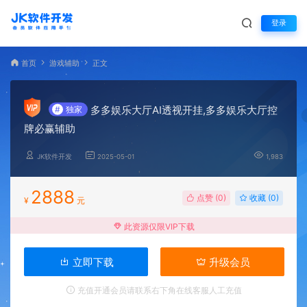
登录
首页
游戏辅助
正文
多多娱乐大厅AI透视开挂,多多娱乐大厅控
#
独家
牌必赢辅助
JK软件开发
2025-05-01
1,983
2888
点赞 (
0
)
收藏 (0)
¥
元
此资源仅限VIP下载
立即下载
升级会员
充值开通会员请联系右下角在线客服人工充值