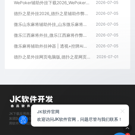
WePoker辅助外挂下载2026_WePoker微扑克透视作弊软件
2026-07-05
德扑之星外挂2026_德扑之星辅助作弊软件_德扑之星透视器下载
2026-07-05
微乐山东麻将辅助外挂_山东微乐麻将作弊软件透视下载
2026-07-05
微乐江西麻将外挂_微乐江西麻将作弊辅助软件
2026-07-05
微乐麻将辅助外挂神器 | 透视+控牌AI智能辅助，轻松连胜全场！
2026-07-05
德扑之星外挂网页电脑版,德扑之星网页版透视辅助器
2026-07-01
JK软件官网
JK下载应用商店是经过官方认证,保障正版的软件下载平台,拥有业内资深软件开
欢迎访问JK软件官网，问题尽管与我们联系！
发团队和服务队伍,所有软件都通过人工亲测,为每位会员用户提供安全可靠的应
用软件、游戏资源下载及程序开发服务。