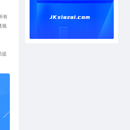
所有
透视
员提