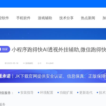
控软件
手机软件
游戏辅助
技术分享
热点新闻
加
小程序跑得快AI透视外挂辅助,微信跑得
独家
发
2025-05-18
游戏辅助
0
4,840
重承诺
丨JK下载官网提供安全认证、信息保真、正版保障
安装指导
环境配置
功能扩展
更新迭代
技术
增值服务：
服务