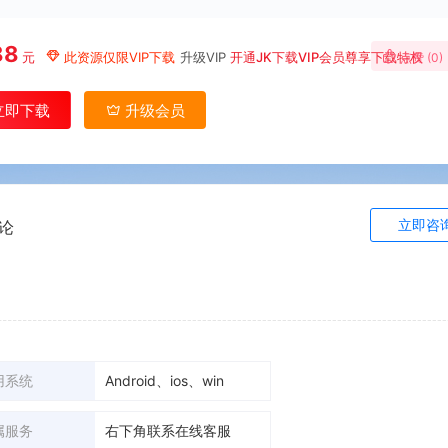
88
元
此资源仅限VIP下载
升级VIP
开通JK下载VIP会员尊享下载特权
点赞 (
0
)
立即下载
升级会员
立即咨
论
用系统
Android、ios、win
属服务
右下角联系在线客服