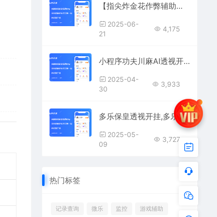
【指尖炸金花作弊辅助工具】三张全透视+自动比牌分析
2025-06-
4,175
21
小程序功夫川麻AI透视开挂,小程序功夫川麻控牌必赢辅助
2025-04-
3,933
30
多乐保皇透视开挂,多乐保皇控牌辅助作弊软件
2025-05-
3,727
09
热门标签
记录查询
微乐
监控
游戏辅助