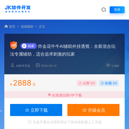
登录
首页
游戏辅助
正文
炸金花牛牛AI辅助外挂透视：全新混合玩
#
独家
法专属辅助，适合追求刺激的玩家
JK软件开发
2025-05-31
3,486
2888
点赞 (
0
)
收藏 (0)
¥
元
此资源仅限VIP下载
立即下载
升级会员
充值开通会员请联系右下角在线客服人工充值