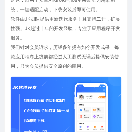
延迟，适用于安卓Android与ios苹果及华为鸿蒙系
统，一键适配启动，下载安装后即可使用。
软件由JK团队提供更新迭代服务！且支持二开，扩展
性强。JK超过十年的开发经验，专注于应用程序开发
服务。
我们针对会员诉求，历经多年拥有如今开发成果，每
款应用程序上线前都经过人工测试无误后提供安装使
用，只为会员提供安全原创的应用。