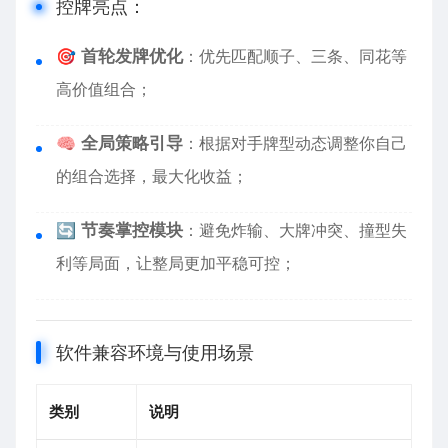
控牌亮点：
🎯
首轮发牌优化
：优先匹配顺子、三条、同花等
高价值组合；
🧠
全局策略引导
：根据对手牌型动态调整你自己
的组合选择，最大化收益；
🔄
节奏掌控模块
：避免炸输、大牌冲突、撞型失
利等局面，让整局更加平稳可控；
软件兼容环境与使用场景
类别
说明