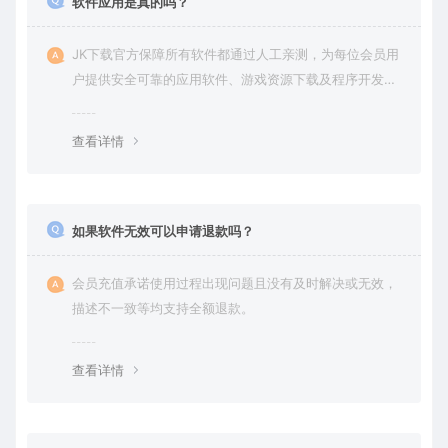
软件应用是真的吗？
JK下载官方保障所有软件都通过人工亲测，为每位会员用
户提供安全可靠的应用软件、游戏资源下载及程序开发服
务。
查看详情
如果软件无效可以申请退款吗？
会员充值承诺使用过程出现问题且没有及时解决或无效，
描述不一致等均支持全额退款。
查看详情