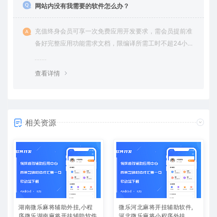
网站内没有我需要的软件怎么办？
充值终身会员可享一次免费应用开发要求，需会员提前准
备好完整应用功能需求文档，限编译所需工时不超24小
时。
查看详情
相关资源
湖南微乐麻将辅助外挂,小程
微乐河北麻将开挂辅助软件,
序微乐湖南麻将开挂辅助软件
河北微乐麻将小程序外挂