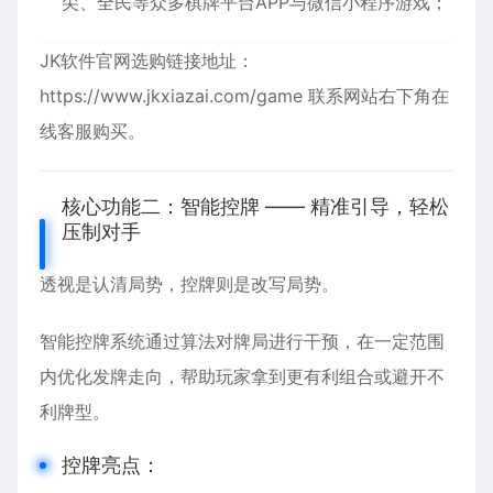
尖、全民等众多棋牌平台APP与微信小程序游戏；
JK软件官网
选购链接地址：
https://www.jkxiazai.com/game
联系网站右下角在
线客服购买。
核心功能二：智能控牌 —— 精准引导，轻松
压制对手
透视是认清局势，控牌则是改写局势。
智能控牌系统通过算法对牌局进行干预，在一定范围
内优化发牌走向，帮助玩家拿到更有利组合或避开不
利牌型。
控牌亮点：