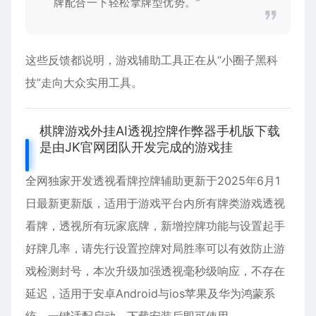
牌配合一下轻松拿牌型优势。”
这些反馈都说明，
游戏辅助
工具正在从“小圈子黑科
技”走向大众实用工具。
棋牌游戏外挂AI透视控牌作弊器手机版下载
是由JK官网团队开发完成的游戏挂
全网独家开发透视看牌控牌辅助更新于2025年6月1
日最新更新版，适用于游戏平台内所有牌类游戏透视
看牌，透视所有玩家底牌，新增控牌功能与设置起手
好牌几率，请先行设置控牌对局胜率可以有效防止游
戏检测封号，本次升级加强透视毫秒级响应，不存在
延迟，适用于安卓Android与ios苹果及华为鸿蒙系