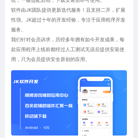
统，一键适配启动，下载安装后即可使用。
软件由JK团队提供更新迭代服务！且支持二开，扩展
性强。JK超过十年的开发经验，专注于应用程序开发
服务。
我们针对会员诉求，历经多年拥有如今开发成果，每
款应用程序上线前都经过人工测试无误后提供安装使
用，只为会员提供安全原创的应用。