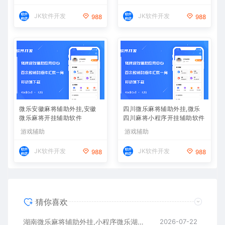
JK软件开发
JK软件开发
988
988
微乐安徽麻将辅助外挂,安徽
四川微乐麻将辅助外挂,微乐
微乐麻将开挂辅助软件
四川麻将小程序开挂辅助软件
游戏辅助
游戏辅助
JK软件开发
JK软件开发
988
988
猜你喜欢
湖南微乐麻将辅助外挂,小程序微乐湖南麻将开挂辅助软件
2026-07-22