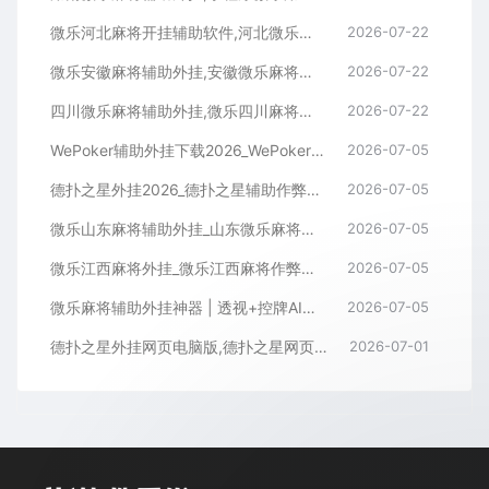
微乐河北麻将开挂辅助软件,河北微乐麻将小程序外挂
2026-07-22
微乐安徽麻将辅助外挂,安徽微乐麻将开挂辅助软件
2026-07-22
四川微乐麻将辅助外挂,微乐四川麻将小程序开挂辅助软件
2026-07-22
WePoker辅助外挂下载2026_WePoker微扑克透视作弊软件
2026-07-05
德扑之星外挂2026_德扑之星辅助作弊软件_德扑之星透视器下载
2026-07-05
微乐山东麻将辅助外挂_山东微乐麻将作弊软件透视下载
2026-07-05
微乐江西麻将外挂_微乐江西麻将作弊辅助软件
2026-07-05
微乐麻将辅助外挂神器 | 透视+控牌AI智能辅助，轻松连胜全场！
2026-07-05
德扑之星外挂网页电脑版,德扑之星网页版透视辅助器
2026-07-01