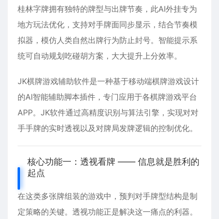
桂林字牌拥有独特的牌型与出牌节奏，此AI外挂专为
地方玩法优化，支持对手牌面同步显示，结合节奏模
拟器，模仿人类自然出牌行为防止封号。智能提示系
统可自动规划吃碰胡方案，大大提升上分效率。
JK棋牌游戏辅助软件是一种基于移动端棋牌游戏设计
的AI智能辅助脚本插件，专门应用于各棋牌游戏平台
APP。JK软件通过高精度识别与算法引擎，实现对对
手手牌的实时透视以及对牌局发牌逻辑的控制优化。
核心功能一：透视看牌 —— 信息就是胜利的
起点
在这类多张牌组装的游戏中，预判对手牌型结构是制
定策略的关键。透视功能正是解决这一痛点的利器。