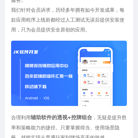
服务。
我们针对会员诉求，历经多年拥有如今开发成果，每
款应用程序上线前都经过人工测试无误后提供安装使
用，只为会员提供安全原创的应用。
合理利用
辅助软件的透视+控牌组合
，无疑是提升胜
率和策略能力的捷径。只要掌握得当、使用场景隐
蔽，就能实现从普通玩家到牌场高手的跨越。