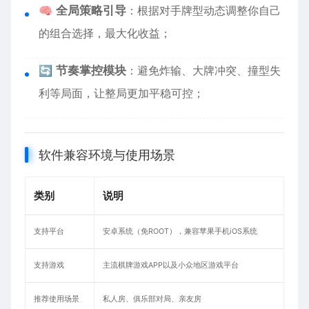
🧠
全局策略引导
：根据对手牌型动态调整你自己
的组合选择，最大化收益；
🔄
节奏掌控模块
：避免炸输、大牌冲突、撞型失
利等局面，让整局更加平稳可控；
软件兼容环境与使用场景
类别
说明
支持平台
安卓系统（免ROOT），兼容苹果手机iOS系统
支持游戏
主流棋牌游戏APP以及小众地区游戏平台
推荐使用场景
私人房、俱乐部对局、亲友房