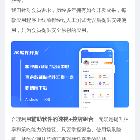
服务。
我们针对会员诉求，历经多年拥有如今开发成果，每
款应用程序上线前都经过人工测试无误后提供安装使
用，只为会员提供安全原创的应用。
合理利用
辅助软件的透视+控牌组合
，无疑是提升胜
率和策略能力的捷径。只要掌握得当、使用场景隐
蔽，就能实现从普通玩家到牌场高手的跨越。