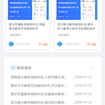
微乐安徽麻将辅助外挂,安徽
四川微乐麻将辅助外挂,微乐
微乐麻将开挂辅助软件
四川麻将小程序开挂辅助软件
游戏辅助
游戏辅助
JK软件开发
JK软件开发
988
988
猜你喜欢
湖南微乐麻将辅助外挂,小程序微乐湖南麻将开挂辅助软件
2026-07-22
微乐河北麻将开挂辅助软件,河北微乐麻将小程序外挂
2026-07-22
微乐安徽麻将辅助外挂,安徽微乐麻将开挂辅助软件
2026-07-22
四川微乐麻将辅助外挂,微乐四川麻将小程序开挂辅助软件
2026-07-22