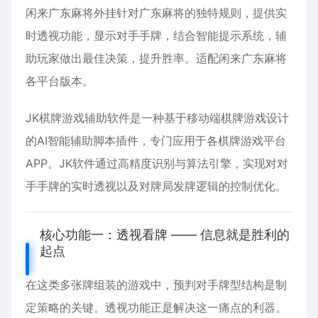
闲来广东麻将外挂针对广东麻将的独特规则，提供实
时透视功能，显示对手手牌，结合智能提示系统，辅
助玩家做出最佳决策，提升胜率。适配闲来广东麻将
各平台版本。
JK棋牌游戏辅助软件是一种基于移动端棋牌游戏设计
的AI智能辅助脚本插件，专门应用于各棋牌游戏平台
APP。JK软件通过高精度识别与算法引擎，实现对对
手手牌的实时透视以及对牌局发牌逻辑的控制优化。
核心功能一：透视看牌 —— 信息就是胜利的
起点
在这类多张牌组装的游戏中，预判对手牌型结构是制
定策略的关键。透视功能正是解决这一痛点的利器。