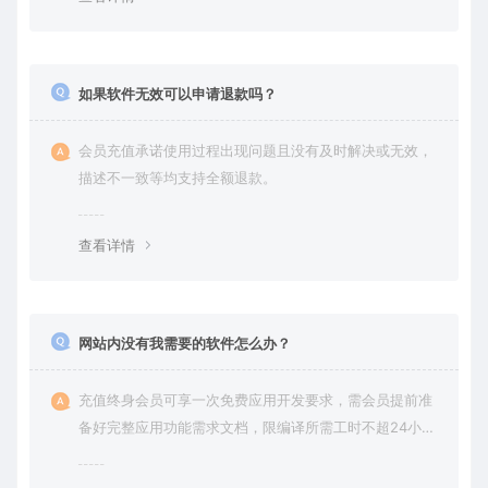
如果软件无效可以申请退款吗？
会员充值承诺使用过程出现问题且没有及时解决或无效，
描述不一致等均支持全额退款。
查看详情
网站内没有我需要的软件怎么办？
充值终身会员可享一次免费应用开发要求，需会员提前准
备好完整应用功能需求文档，限编译所需工时不超24小
时。