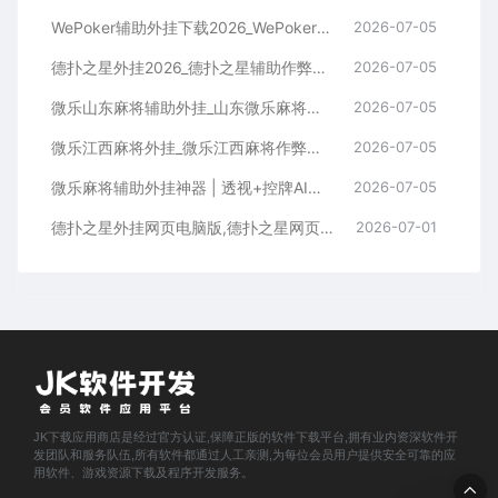
WePoker辅助外挂下载2026_WePoker微扑克透视作弊软件
2026-07-05
德扑之星外挂2026_德扑之星辅助作弊软件_德扑之星透视器下载
2026-07-05
微乐山东麻将辅助外挂_山东微乐麻将作弊软件透视下载
2026-07-05
微乐江西麻将外挂_微乐江西麻将作弊辅助软件
2026-07-05
微乐麻将辅助外挂神器 | 透视+控牌AI智能辅助，轻松连胜全场！
2026-07-05
德扑之星外挂网页电脑版,德扑之星网页版透视辅助器
2026-07-01
JK下载应用商店是经过官方认证,保障正版的软件下载平台,拥有业内资深软件开
发团队和服务队伍,所有软件都通过人工亲测,为每位会员用户提供安全可靠的应
用软件、游戏资源下载及程序开发服务。