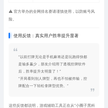
⚠️ 官方举办的全网排名赛请谨慎使用，以防账号风
险。
使用反馈：真实用户胜率提升显著
“以前打牌无论是手机麻将还是玩跑得快都
是输多赢少，朋友介绍用了透视控牌软件
后，胜率提升太明显了！”
“开局看到别人牌型，再也不怕被炸输，控
牌配合一下轻松拿牌型优势。”
这些反馈都说明，
游戏辅助
工具正在从“小圈子黑科