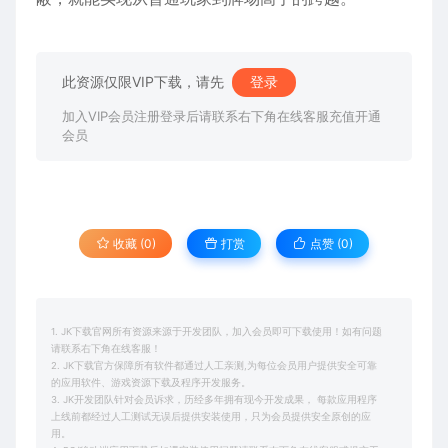
此资源仅限VIP下载，请先
登录
加入VIP会员注册登录后请联系右下角在线客服充值开通
会员
收藏 (0)
打赏
点赞 (
0
)
1. JK下载官网所有资源来源于开发团队，加入会员即可下载使用！如有问题
请联系右下角在线客服！
2. JK下载官方保障所有软件都通过人工亲测,为每位会员用户提供安全可靠
的应用软件、游戏资源下载及程序开发服务。
3. JK开发团队针对会员诉求，历经多年拥有现今开发成果， 每款应用程序
上线前都经过人工测试无误后提供安装使用，只为会员提供安全原创的应
用。