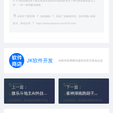
4. PC/移动端应用下载后如遇安装使用问题请联系右下角在线客服或提交工
单，一对一指导解决疑难。
JK软件下载官网
游戏辅助
闲来广东麻将外挂：实时透视+智能
提示，掌控全局
https://www.jkxiazai.com/5133.html
JK软件开发
JK软件应用商店是经过官方安全认证，保障
上一篇：
下一篇：
微乐斗地主AI外挂：透视看牌+智能出牌，轻松赢牌无压力
雀神湖南跑胡子辅助器：牌型分析+自动出牌，轻松上分