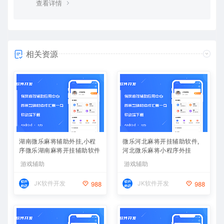
查看详情
相关资源
湖南微乐麻将辅助外挂,小程
微乐河北麻将开挂辅助软件,
序微乐湖南麻将开挂辅助软件
河北微乐麻将小程序外挂
游戏辅助
游戏辅助
JK软件开发
JK软件开发
988
988