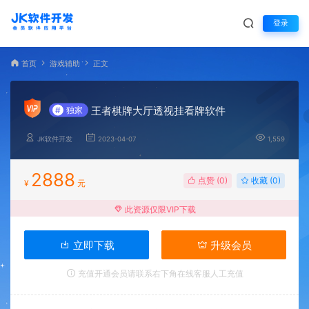
登录
首页
游戏辅助
正文
王者棋牌大厅透视挂看牌软件
#
独家
JK软件开发
2023-04-07
1,559
2888
点赞 (
0
)
收藏 (0)
¥
元
此资源仅限VIP下载
立即下载
升级会员
充值开通会员请联系右下角在线客服人工充值