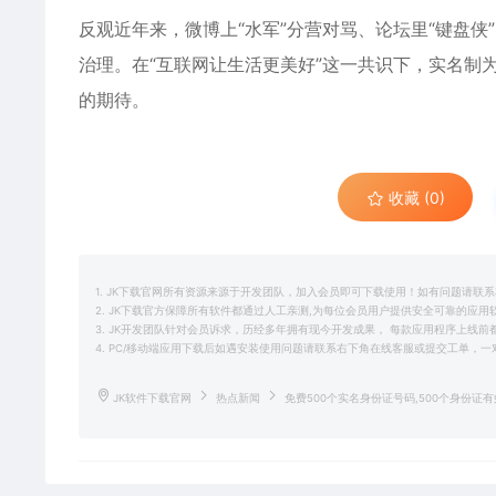
反观近年来，微博上“水军”分营对骂、论坛里“键盘
治理。在“互联网让生活更美好”这一共识下，实名制
的期待。
收藏 (0)
1. JK下载官网所有资源来源于开发团队，加入会员即可下载使用！如有问题请联
2. JK下载官方保障所有软件都通过人工亲测,为每位会员用户提供安全可靠的应
3. JK开发团队针对会员诉求，历经多年拥有现今开发成果， 每款应用程序上线
4. PC/移动端应用下载后如遇安装使用问题请联系右下角在线客服或提交工单，
JK软件下载官网
热点新闻
免费500个实名身份证号码,500个身份证有