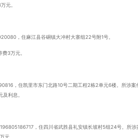
3万元。
10020080，住麻江县谷硐镇大冲村大寨组22号附1号。
养费3万元。
04090816，住凯里市东门北路10号二期工程2栋2单元6楼。所涉案
万元及利息。
8196805186717，住四川省武胜县礼安镇长坡村5组24号。所
8万元。