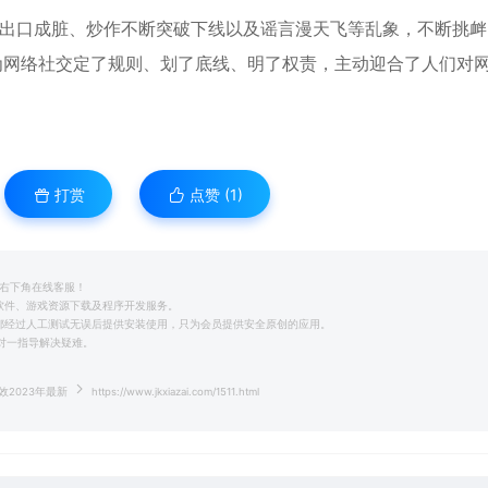
侠”出口成脏、炒作不断突破下线以及谣言漫天飞等乱象，不断挑
为网络社交定了规则、划了底线、明了权责，主动迎合了人们对
打赏
点赞 (
1
)
系右下角在线客服！
用软件、游戏资源下载及程序开发服务。
前都经过人工测试无误后提供安装使用，只为会员提供安全原创的应用。
一对一指导解决疑难。
效2023年最新
https://www.jkxiazai.com/1511.html