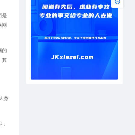
而是
联网
商的
，其
人身
起，