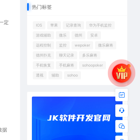
热门标签
一定
IOS
苹果
记录查询
华为手机监控
游戏辅助
微乐
德州
安卓
远程控制
监控
wepoker
微乐麻将
德州扑克
聊天记录
多乐麻将
手机恢复
手机麻将
sohoopoker
透视
辅助
sohoo
数据