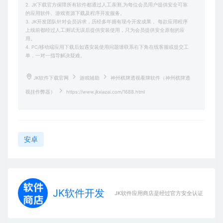
2. JK下载官方保障所有软件都通过人工亲测,为每位会员用户提供安全可靠
的应用软件、游戏资源下载及程序开发服务。
3. JK开发团队针对会员诉求，历经多年拥有现今开发成果， 每款应用程序
上线前都经过人工测试无误后提供安装使用，只为会员提供安全原创的应
用。
4. PC/移动端应用下载后如遇安装使用问题请联系右下角在线客服或提交工
单，一对一指导解决疑难。
JK软件下载官网
游戏辅助
神州棋牌透视看牌软件（神州棋牌透
视挂作弊器）
https://www.jkxiazai.com/1688.html
安卓
JK软件开发
JK软件应用商店是经过官方安全认证，保障