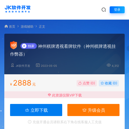
登录
首页
游戏辅助
正文
神州棋牌透视看牌软件（神州棋牌透视挂
#
独家
作弊器）
JK软件开发
2023-05-05
4,312
2888
点赞 (
0
)
收藏 (0)
¥
元
此资源仅限VIP下载
立即下载
升级会员
充值开通会员请联系右下角在线客服人工充值