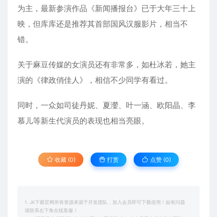
为主，最新参演作品《新闻播报台》已于大年三十上
映，但库库还是推荐其首部国风汉服影片，相当不
错。
关于麻豆传媒的女演员还有非常多，如杜冰若，她主
演的《律政俏佳人》，相信不少同学有看过。
同时，一众如司徒丹妮、夏灐、叶一涵、欧阳晶、李
慕儿等新生代演员的表现也相当亮眼。
收藏 (0)
打赏
点赞 (
0
)
1. JK下载官网所有资源来源于开发团队，加入会员即可下载使用！如有问题
请联系右下角在线客服！