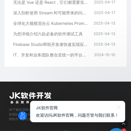
无论是 Vue 还是 React，它们都需要实现一个基本功能
2025-04-17
深入剖析使用 Stream 时可能带来的问题，并探讨如何避免这些问题
2025-04-17
全球化大规模混合云 Kubernetes Prometheus 监控体系标准化及 GitOps 自动化改进方案
2025-04-13
为您详细介绍六款必备的软件测试工具
2025-04-13
Firebase Studio帮助开发者快速实现应用的智能化和高效部署
2025-04-13
IT、开发和业务团队整合至统一的平台解决方案
2024-10-10
JK软件官网
JK下载应用商店是经过官方认证,保障正版的软件下载平台,拥有业内资深软件开
欢迎访问JK软件官网，问题尽管与我们联系！
发团队和服务队伍,所有软件都通过人工亲测,为每位会员用户提供安全可靠的应
用软件、游戏资源下载及程序开发服务。
1