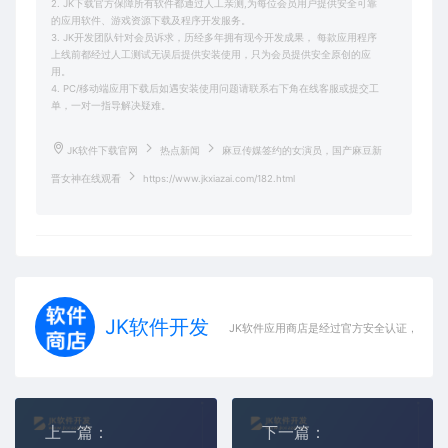
2. JK下载官方保障所有软件都通过人工亲测,为每位会员用户提供安全可靠
的应用软件、游戏资源下载及程序开发服务。
3. JK开发团队针对会员诉求，历经多年拥有现今开发成果， 每款应用程序
上线前都经过人工测试无误后提供安装使用，只为会员提供安全原创的应
用。
4. PC/移动端应用下载后如遇安装使用问题请联系右下角在线客服或提交工
单，一对一指导解决疑难。
JK软件下载官网
热点新闻
麻豆传媒签约的女演员，国产麻豆新
晋女神在线观看
https://www.jkxiazai.com/182.html
JK软件开发
JK软件应用商店是经过官方安全认证，保障
上一篇：
下一篇：