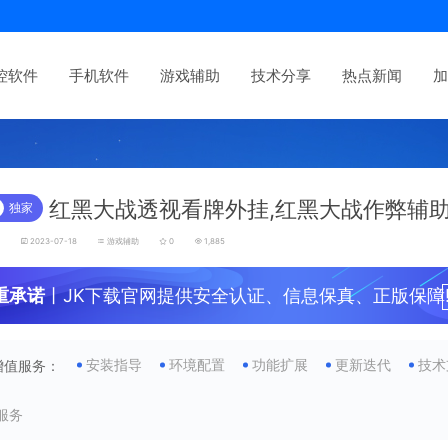
控软件
手机软件
游戏辅助
技术分享
热点新闻
加
红黑大战透视看牌外挂,红黑大战作弊辅
独家
发
2023-07-18
游戏辅助
0
1,885
重承诺
丨JK下载官网提供安全认证、信息保真、正版保障
安装指导
环境配置
功能扩展
更新迭代
技术
增值服务：
服务