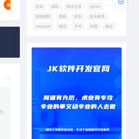
安卓
辅助
聊天记录
sohoo
游戏辅助
透视
科乐
多乐麻将
wepoker
微信
牛牛
控牌
微乐
充