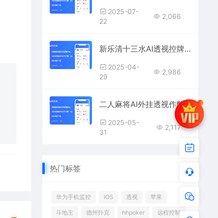
2025-07-
2,066
22
新乐清十三水AI透视控牌辅助开挂
2025-04-
2,986
29
二人麻将AI外挂透视作弊：情侣对战、快节奏娱乐专属辅助工具包
2025-05-
2,117
31
热门标签
华为手机监控
IOS
透视
苹果
斗地主
德州扑克
hhpoker
远程控制