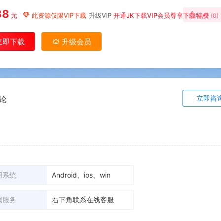
88
元
此资源仅限VIP下载
升级VIP
开通JK下载VIP会员尊享下载特权
点赞 (
0
)
立即下载
升级会员
立即咨
论
用系统
Android、ios、win
属服务
右下角联系在线客服