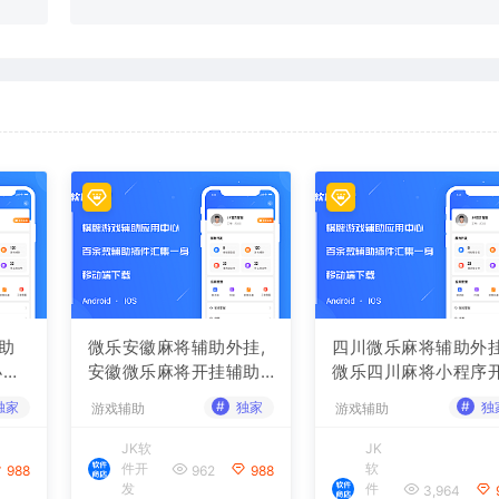
助
微乐安徽麻将辅助外挂,
四川微乐麻将辅助外挂
小程
安徽微乐麻将开挂辅助
微乐四川麻将小程序
软件
挂辅助软件
#
#
独家
独家
独
游戏辅助
游戏辅助
JK软
JK
件开
软
988
962
988
发
件
3,964