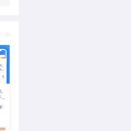
,
开
家
988