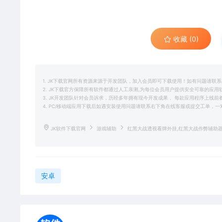
收藏 (0)
1. JK下载官网所有资源来源于开发团队，加入会员即可下载使用！如有问题请联
2. JK下载官方保障所有软件都通过人工亲测,为每位会员用户提供安全可靠的应
3. JK开发团队针对会员诉求，历经多年拥有现今开发成果， 每款应用程序上线
4. PC/移动端应用下载后如遇安装使用问题请联系右下角在线客服或提交工单，
JK软件下载官网
游戏辅助
红黑大战透视看牌外挂,红黑大战作弊辅助
安卓