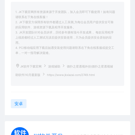
1. JK下载官网所有资源来源于开发团队，加入会员即可下载使用！如有问题
请联系右下角在线客服！
2. JK下载官方保障所有软件都通过人工亲测,为每位会员用户提供安全可靠
的应用软件、游戏资源下载及程序开发服务。
3. JK开发团队针对会员诉求，历经多年拥有现今开发成果， 每款应用程序
上线前都经过人工测试无误后提供安装使用，只为会员提供安全原创的应
用。
4. PC/移动端应用下载后如遇安装使用问题请联系右下角在线客服或提交工
单，一对一指导解决疑难。
JK软件下载官网
游戏辅助
德扑之星透视外挂(德扑之星透视辅
助软件)10月最新版
https://www.jkxiazai.com/2749.html
安卓