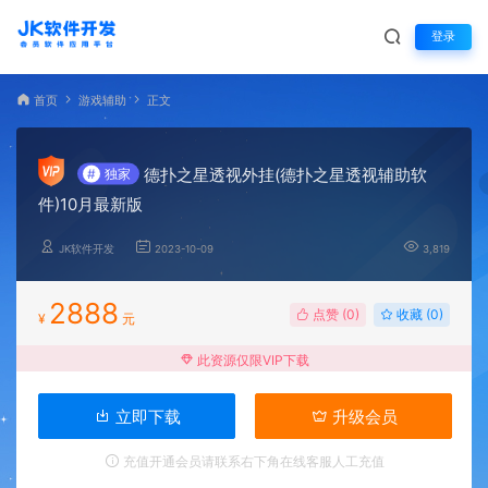
登录
首页
游戏辅助
正文
德扑之星透视外挂(德扑之星透视辅助软
#
独家
件)10月最新版
JK软件开发
2023-10-09
3,819
2888
点赞 (
0
)
收藏 (0)
¥
元
此资源仅限VIP下载
立即下载
升级会员
充值开通会员请联系右下角在线客服人工充值