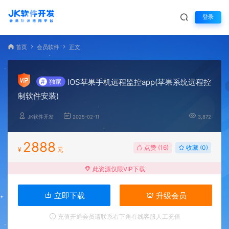
登录
首页
会员软件
正文
IOS苹果手机远程监控app(苹果系统远程控
#
独家
制软件安装)
JK软件开发
2025-02-11
3,872
2888
点赞 (
16
)
收藏 (0)
¥
元
此资源仅限VIP下载
立即下载
升级会员
充值开通会员请联系右下角在线客服人工充值