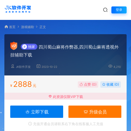
登录
首页
游戏辅助
正文
四川蜀山麻将作弊器,四川蜀山麻将透视外
#
独家
挂辅助下载
JK软件开发
2023-10-22
4,210
2888
点赞 (
0
)
收藏 (0)
¥
元
此资源仅限VIP下载
立即下载
升级会员
充值开通会员请联系右下角在线客服人工充值