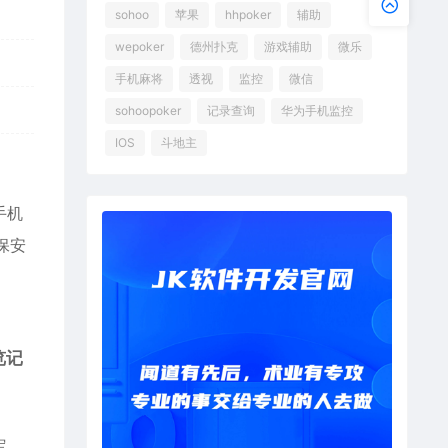
sohoo
苹果
hhpoker
辅助
wepoker
德州扑克
游戏辅助
微乐
手机麻将
透视
监控
微信
sohoopoker
记录查询
华为手机监控
IOS
斗地主
手机
保安
览记
定，