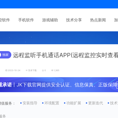
控软件
手机软件
游戏辅助
技术分享
热点新闻
加
远程监听手机通话APP(远程监控实时查
独家
)
发
2023-10-24
安卓下载
0
1,365
重承诺
丨JK下载官网提供安全认证、信息保真、正版保障
安装指导
环境配置
功能扩展
更新迭代
技术
增值服务：
服务