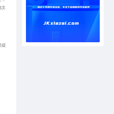
地文
员提