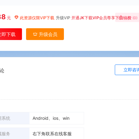
88
元
此资源仅限VIP下载
升级VIP
开通JK下载VIP会员尊享下载特权
点赞 (
0
)
立即下载
升级会员
立即咨
论
用系统
Android、ios、win
属服务
右下角联系在线客服