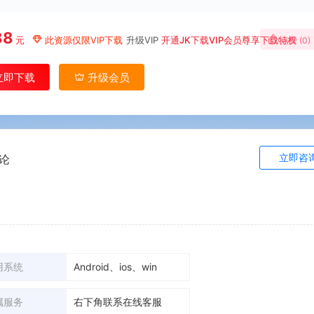
88
元
此资源仅限VIP下载
升级VIP
开通JK下载VIP会员尊享下载特权
点赞 (
0
)
立即下载
升级会员
立即咨
论
用系统
Android、ios、win
属服务
右下角联系在线客服