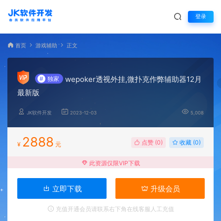
登录
首页
游戏辅助
正文
wepoker透视外挂,微扑克作弊辅助器12月
#
独家
最新版
JK软件开发
2023-12-03
5,008
2888
点赞 (
0
)
收藏 (0)
¥
元
此资源仅限VIP下载
立即下载
升级会员
充值开通会员请联系右下角在线客服人工充值