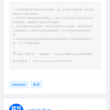
1. JK下载官网所有资源来源于开发团队，加入会员即可下载使用！如有问题
请联系右下角在线客服！
2. JK下载官方保障所有软件都通过人工亲测,为每位会员用户提供安全可靠
的应用软件、游戏资源下载及程序开发服务。
3. JK开发团队针对会员诉求，历经多年拥有现今开发成果， 每款应用程序
上线前都经过人工测试无误后提供安装使用，只为会员提供安全原创的应
用。
4. PC/移动端应用下载后如遇安装使用问题请联系右下角在线客服或提交工
单，一对一指导解决疑难。
JK软件下载官网
游戏辅助
wepoker透视外挂,微扑克作弊辅助
器12月最新版
https://www.jkxiazai.com/2939.html
wepoker
安卓