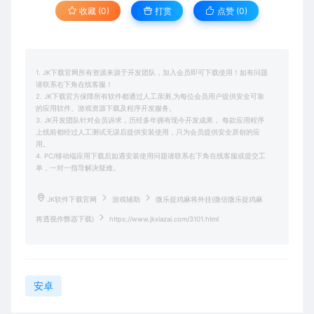
收藏 (0)
打赏
点赞 (
0
)
1. JK下载官网所有资源来源于开发团队，加入会员即可下载使用！如有问题
请联系右下角在线客服！
2. JK下载官方保障所有软件都通过人工亲测,为每位会员用户提供安全可靠
的应用软件、游戏资源下载及程序开发服务。
3. JK开发团队针对会员诉求，历经多年拥有现今开发成果， 每款应用程序
上线前都经过人工测试无误后提供安装使用，只为会员提供安全原创的应
用。
4. PC/移动端应用下载后如遇安装使用问题请联系右下角在线客服或提交工
单，一对一指导解决疑难。
JK软件下载官网
游戏辅助
微乐捉鸡麻将外挂(微信微乐捉鸡麻
将透视作弊器下载)
https://www.jkxiazai.com/3101.html
安卓