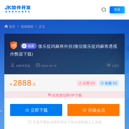
登录
首页
游戏辅助
正文
微乐捉鸡麻将外挂(微信微乐捉鸡麻将透视
#
独家
作弊器下载)
JK软件开发
2024-02-14
3,612
2888
点赞 (
0
)
收藏 (0)
¥
元
此资源仅限VIP下载
立即下载
升级会员
充值开通会员请联系右下角在线客服人工充值