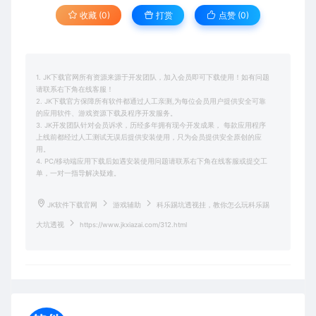
收藏 (0)
打赏
点赞 (
0
)
1. JK下载官网所有资源来源于开发团队，加入会员即可下载使用！如有问题
请联系右下角在线客服！
2. JK下载官方保障所有软件都通过人工亲测,为每位会员用户提供安全可靠
的应用软件、游戏资源下载及程序开发服务。
3. JK开发团队针对会员诉求，历经多年拥有现今开发成果， 每款应用程序
上线前都经过人工测试无误后提供安装使用，只为会员提供安全原创的应
用。
4. PC/移动端应用下载后如遇安装使用问题请联系右下角在线客服或提交工
单，一对一指导解决疑难。
JK软件下载官网
游戏辅助
科乐踢坑透视挂，教你怎么玩科乐踢
大坑透视
https://www.jkxiazai.com/312.html