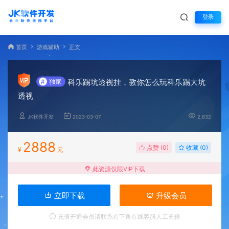
登录
首页
游戏辅助
正文
科乐踢坑透视挂，教你怎么玩科乐踢大坑
#
独家
透视
JK软件开发
2023-03-07
2,832
2888
点赞 (
0
)
收藏 (0)
¥
元
此资源仅限VIP下载
立即下载
升级会员
充值开通会员请联系右下角在线客服人工充值