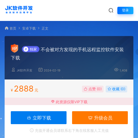
登录
首页
安卓下载
正文
不会被对方发现的手机远程监控软件安装
#
独家
下载
JK软件开发
2024-02-19
1,408
2888
点赞 (
0
)
收藏 (0)
¥
元
此资源仅限VIP下载
立即下载
升级会员
充值开通会员请联系右下角在线客服人工充值