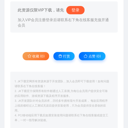
此资源仅限VIP下载，请先
登录
加入VIP会员注册登录后请联系右下角在线客服充值开通
会员
收藏 (0)
打赏
点赞 (
0
)
1. JK下载官网所有资源来源于开发团队，加入会员即可下载使用！如有问题
请联系右下角在线客服！
2. JK下载官方保障所有软件都通过人工亲测,为每位会员用户提供安全可靠
的应用软件、游戏资源下载及程序开发服务。
3. JK开发团队针对会员诉求，历经多年拥有现今开发成果， 每款应用程序
上线前都经过人工测试无误后提供安装使用，只为会员提供安全原创的应
用。
4. PC/移动端应用下载后如遇安装使用问题请联系右下角在线客服或提交工
单，一对一指导解决疑难。