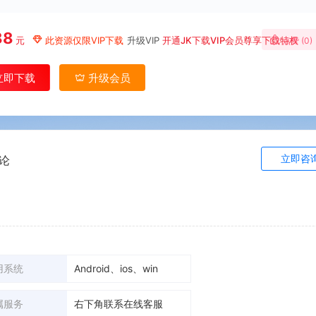
88
元
此资源仅限VIP下载
升级VIP
开通JK下载VIP会员尊享下载特权
点赞 (
0
)
立即下载
升级会员
立即咨
论
用系统
Android、ios、win
属服务
右下角联系在线客服