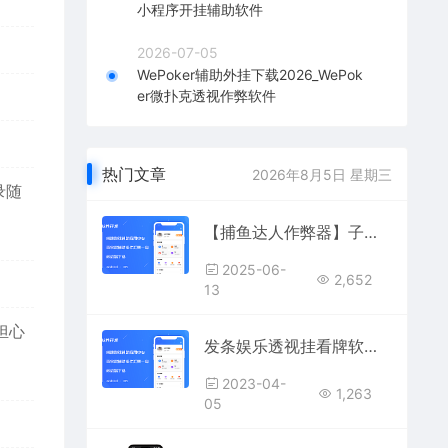
小程序开挂辅助软件
2026-07-05
WePoker辅助外挂下载2026_WePok
er微扑克透视作弊软件
热门文章
2026年8月5日 星期三
录随
【捕鱼达人作弊器】子弹无限+自动锁定BOSS鱼，金币爆仓
2025-06-
2,652
13
担心
发条娱乐透视挂看牌软件下载，老版本app旧版安装
2023-04-
1,263
05