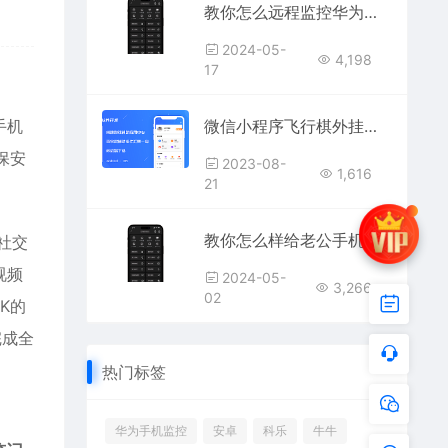
教你怎么远程监控华为荣耀手机屏幕(不被对方发现)
2024-05-
4,198
17
手机
微信小程序飞行棋外挂安卓苹果通用版下载
保安
2023-08-
1,616
21
教你怎么样给老公手机装监控(怎么使用软件远程监控老公手机)
社交
视频
2024-05-
3,266
02
K的
完成全
热门标签
华为手机监控
安卓
科乐
牛牛