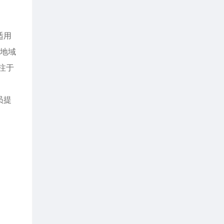
适用
限地域
注于
员提