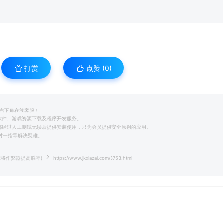
打赏
点赞 (
0
)
系右下角在线客服！
用软件、游戏资源下载及程序开发服务。
前都经过人工测试无误后提供安装使用，只为会员提供安全原创的应用。
一对一指导解决疑难。
麻将作弊器提高胜率)
https://www.jkxiazai.com/3753.html