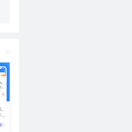
,
开
家