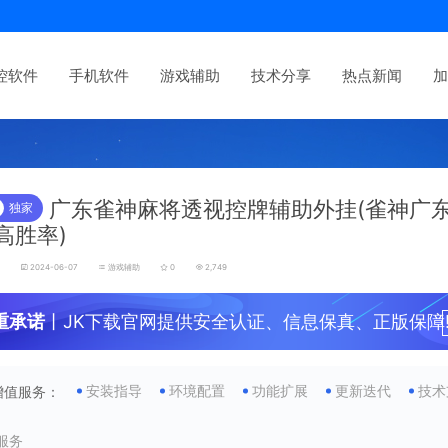
控软件
手机软件
游戏辅助
技术分享
热点新闻
加
广东雀神麻将透视控牌辅助外挂(雀神广
独家
高胜率)
发
2024-06-07
游戏辅助
0
2,749
重承诺
丨JK下载官网提供安全认证、信息保真、正版保障
安装指导
环境配置
功能扩展
更新迭代
技术
增值服务：
服务