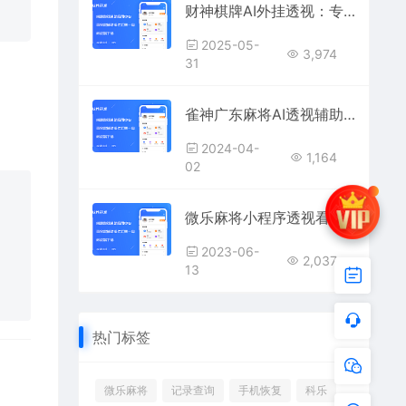
财神棋牌AI外挂透视：专为跑胡子、字牌、红中麻将设计的地方辅助系统
2025-05-
3,974
31
雀神广东麻将AI透视辅助外挂(微信雀神麻将小程序作弊器)
2024-04-
1,164
02
微乐麻将小程序透视看牌挂（微乐麻将AI作弊看牌器）
2023-06-
2,037
13
热门标签
微乐麻将
记录查询
手机恢复
科乐