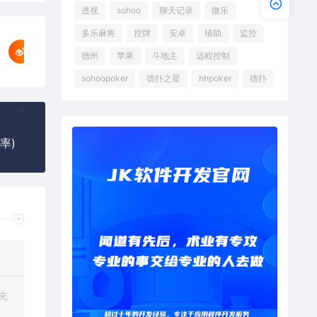
透视
sohoo
聊天记录
微乐
多乐麻将
控牌
安卓
辅助
监控
德州
苹果
斗地主
远程控制
sohoopoker
德扑之星
hhpoker
德扑
率)
充