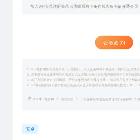
加入VIP会员注册登录后请联系右下角在线客服充值开通会员
收藏 (0)
1. JK下载官网所有资源来源于开发团队，加入会员即可下载使用！如有问题请联
2. JK下载官方保障所有软件都通过人工亲测,为每位会员用户提供安全可靠的应
3. JK开发团队针对会员诉求，历经多年拥有现今开发成果， 每款应用程序上线
4. PC/移动端应用下载后如遇安装使用问题请联系右下角在线客服或提交工单，
JK软件下载官网
游戏辅助
广东雀神麻将透视控牌辅助外挂(雀神广东
安卓