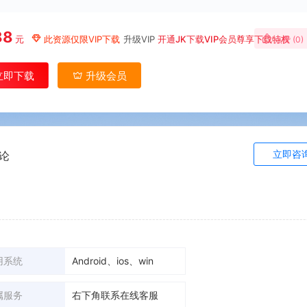
88
元
此资源仅限VIP下载
升级VIP
开通JK下载VIP会员尊享下载特权
点赞 (
0
)
立即下载
升级会员
立即咨
论
用系统
Android、ios、win
属服务
右下角联系在线客服