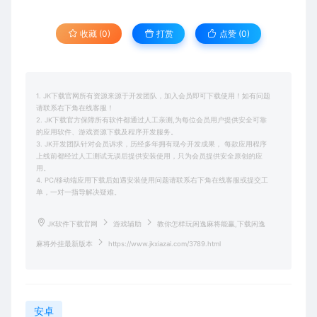
收藏 (0)
打赏
点赞 (
0
)
1. JK下载官网所有资源来源于开发团队，加入会员即可下载使用！如有问题
请联系右下角在线客服！
2. JK下载官方保障所有软件都通过人工亲测,为每位会员用户提供安全可靠
的应用软件、游戏资源下载及程序开发服务。
3. JK开发团队针对会员诉求，历经多年拥有现今开发成果， 每款应用程序
上线前都经过人工测试无误后提供安装使用，只为会员提供安全原创的应
用。
4. PC/移动端应用下载后如遇安装使用问题请联系右下角在线客服或提交工
单，一对一指导解决疑难。
JK软件下载官网
游戏辅助
教你怎样玩闲逸麻将能赢,下载闲逸
麻将外挂最新版本
https://www.jkxiazai.com/3789.html
安卓