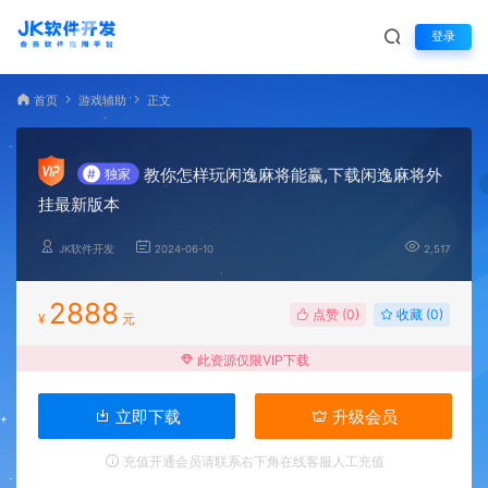
登录
首页
游戏辅助
正文
教你怎样玩闲逸麻将能赢,下载闲逸麻将外
#
独家
挂最新版本
JK软件开发
2024-06-10
2,517
2888
点赞 (
0
)
收藏 (0)
¥
元
此资源仅限VIP下载
立即下载
升级会员
充值开通会员请联系右下角在线客服人工充值