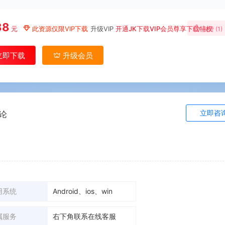
88
元
此资源仅限VIP下载
升级VIP
开通JK下载VIP会员尊享下载特权
点赞 (
1
)
立即下载
升级会员
立即咨
论
用系统
Android、ios、win
属服务
右下角联系在线客服