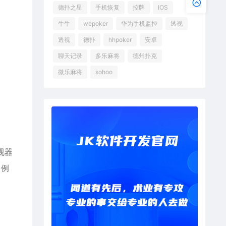
德扑之星
手机恢复
控牌
IOS
牛牛
wepoker
华为手机监控
透视
透视
德扑
hhpoker
安卓
聊天记录
多乐麻将
德州扑克
微乐麻将
sohoo
视器
，例