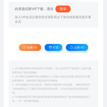
此资源仅限VIP下载，请先
登录
加入VIP会员注册登录后请联系右下角在线客服充值开通
会员
收藏 (0)
打赏
点赞 (
0
)
1. JK下载官网所有资源来源于开发团队，加入会员即可下载使用！如有问题
请联系右下角在线客服！
2. JK下载官方保障所有软件都通过人工亲测,为每位会员用户提供安全可靠
的应用软件、游戏资源下载及程序开发服务。
3. JK开发团队针对会员诉求，历经多年拥有现今开发成果， 每款应用程序
上线前都经过人工测试无误后提供安装使用，只为会员提供安全原创的应
用。
4. PC/移动端应用下载后如遇安装使用问题请联系右下角在线客服或提交工
单，一对一指导解决疑难。