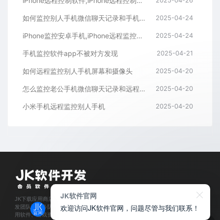
iPhone远程控制软件,iPhone远程控制手机屏幕
如何监控别人手机微信聊天记录和手机屏幕摄像头
2025-04-24
iPhone监控安卓手机,iPhone远程监控华为手机软件
2025-04-24
手机监控软件app不被对方发现
2025-04-21
如何远程监控别人手机屏幕和摄像头
2025-04-20
怎么监控老公手机微信聊天记录和远程查看相册视频照片
2025-04-20
小米手机远程监控别人手机
2025-04-20
JK软件官网
JK下载应用商店是经过官方认证,保障正版的软件下载平台,拥有业内资深软件开
欢迎访问JK软件官网，问题尽管与我们联系！
发团队和服务队伍,所有软件都通过人工亲测,为每位会员用户提供安全可靠的应
用软件、游戏资源下载及程序开发服务。