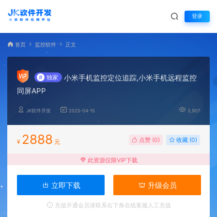
登录
首页
监控软件
正文
小米手机监控定位追踪,小米手机远程监控
#
独家
同屏APP
JK软件开发
2025-04-15
3,907
2888
点赞 (
0
)
收藏 (0)
¥
元
此资源仅限VIP下载
立即下载
升级会员
充值开通会员请联系右下角在线客服人工充值