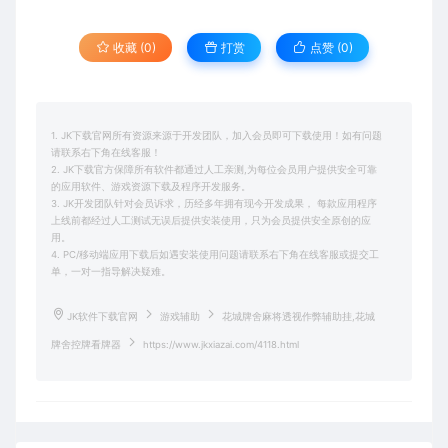
收藏 (0)
打赏
点赞 (
0
)
1. JK下载官网所有资源来源于开发团队，加入会员即可下载使用！如有问题
请联系右下角在线客服！
2. JK下载官方保障所有软件都通过人工亲测,为每位会员用户提供安全可靠
的应用软件、游戏资源下载及程序开发服务。
3. JK开发团队针对会员诉求，历经多年拥有现今开发成果， 每款应用程序
上线前都经过人工测试无误后提供安装使用，只为会员提供安全原创的应
用。
4. PC/移动端应用下载后如遇安装使用问题请联系右下角在线客服或提交工
单，一对一指导解决疑难。
JK软件下载官网
游戏辅助
花城牌舍麻将透视作弊辅助挂,花城
牌舍控牌看牌器
https://www.jkxiazai.com/4118.html