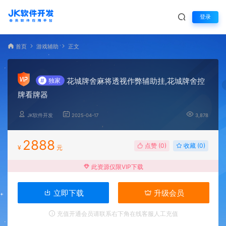
登录
首页
游戏辅助
正文
花城牌舍麻将透视作弊辅助挂,花城牌舍控
#
独家
牌看牌器
JK软件开发
2025-04-17
3,878
2888
点赞 (
0
)
收藏 (0)
¥
元
此资源仅限VIP下载
立即下载
升级会员
充值开通会员请联系右下角在线客服人工充值