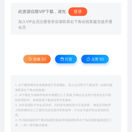
此资源仅限VIP下载，请先
登录
加入VIP会员注册登录后请联系右下角在线客服充值开通
会员
收藏 (0)
打赏
点赞 (
0
)
1. JK下载官网所有资源来源于开发团队，加入会员即可下载使用！如有问题
请联系右下角在线客服！
2. JK下载官方保障所有软件都通过人工亲测,为每位会员用户提供安全可靠
的应用软件、游戏资源下载及程序开发服务。
3. JK开发团队针对会员诉求，历经多年拥有现今开发成果， 每款应用程序
上线前都经过人工测试无误后提供安装使用，只为会员提供安全原创的应
用。
4. PC/移动端应用下载后如遇安装使用问题请联系右下角在线客服或提交工
单，一对一指导解决疑难。