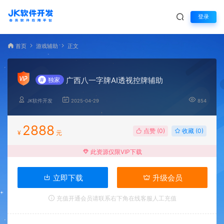
登录
首页
游戏辅助
正文
广西八一字牌AI透视控牌辅助
#
独家
JK软件开发
2025-04-29
854
2888
点赞 (
0
)
收藏 (0)
¥
元
此资源仅限VIP下载
立即下载
升级会员
充值开通会员请联系右下角在线客服人工充值