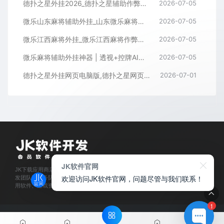
德扑之星外挂2026_德扑之星辅助作弊软件_德扑之星透视器下载
2026-07-05
微乐山东麻将辅助外挂_山东微乐麻将作弊软件透视下载
2026-07-05
微乐江西麻将外挂_微乐江西麻将作弊辅助软件
2026-07-05
微乐麻将辅助外挂神器 | 透视+控牌AI智能辅助，轻松连胜全场！
2026-07-05
德扑之星外挂网页电脑版,德扑之星网页版透视辅助器
2026-07-01
JK软件官网
JK下载应用商店是经过官方认证,保障正版的软件下载平台,拥有业内资深软件开
欢迎访问JK软件官网，问题尽管与我们联系！
发团队和服务队伍,所有软件都通过人工亲测,为每位会员用户提供安全可靠的应
用软件、游戏资源下载及程序开发服务。
1
© 2025
JK软件下载官网
- JKxiazai.COM & Theme. All rights