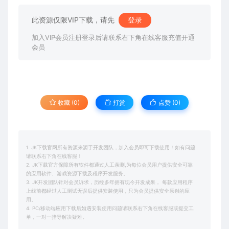
此资源仅限VIP下载，请先
登录
加入VIP会员注册登录后请联系右下角在线客服充值开通
会员
收藏 (0)
打赏
点赞 (
0
)
1. JK下载官网所有资源来源于开发团队，加入会员即可下载使用！如有问题
请联系右下角在线客服！
2. JK下载官方保障所有软件都通过人工亲测,为每位会员用户提供安全可靠
的应用软件、游戏资源下载及程序开发服务。
3. JK开发团队针对会员诉求，历经多年拥有现今开发成果， 每款应用程序
上线前都经过人工测试无误后提供安装使用，只为会员提供安全原创的应
用。
4. PC/移动端应用下载后如遇安装使用问题请联系右下角在线客服或提交工
单，一对一指导解决疑难。