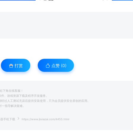
打赏
点赞 (
0
)
系右下角在线客服！
用软件、游戏资源下载及程序开发服务。
前都经过人工测试无误后提供安装使用，只为会员提供安全原创的应用。
一对一指导解决疑难。
助器手机下载
https://www.jkxiazai.com/4455.html