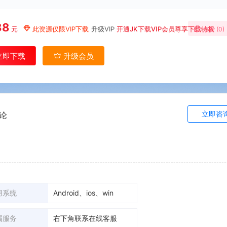
88
元
此资源仅限VIP下载
升级VIP
开通JK下载VIP会员尊享下载特权
点赞 (
0
)
立即下载
升级会员
立即咨
论
用系统
Android、ios、win
属服务
右下角联系在线客服