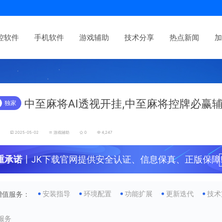
控软件
手机软件
游戏辅助
技术分享
热点新闻
加
中至麻将AI透视开挂,中至麻将控牌必赢
独家
发
2025-05-02
游戏辅助
0
4,247
重承诺
丨JK下载官网提供安全认证、信息保真、正版保障
安装指导
环境配置
功能扩展
更新迭代
技术
增值服务：
服务