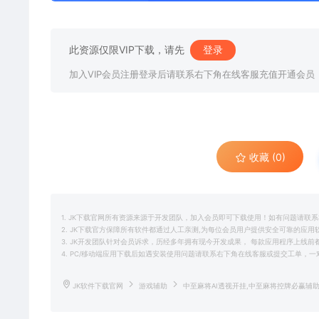
此资源仅限VIP下载，请先
登录
加入VIP会员注册登录后请联系右下角在线客服充值开通会员
收藏 (0)
1. JK下载官网所有资源来源于开发团队，加入会员即可下载使用！如有问题请联
2. JK下载官方保障所有软件都通过人工亲测,为每位会员用户提供安全可靠的应
3. JK开发团队针对会员诉求，历经多年拥有现今开发成果， 每款应用程序上线
4. PC/移动端应用下载后如遇安装使用问题请联系右下角在线客服或提交工单，
JK软件下载官网
游戏辅助
中至麻将AI透视开挂,中至麻将控牌必赢辅