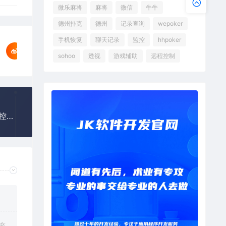
微乐麻将
麻将
微信
牛牛
德州扑克
德州
记录查询
wepoker
手机恢复
聊天记录
监控
hhpoker
sohoo
透视
游戏辅助
远程控制
微信小程序雀神广东麻将AI透视开挂,雀神广东麻将控牌必赢辅助器
充