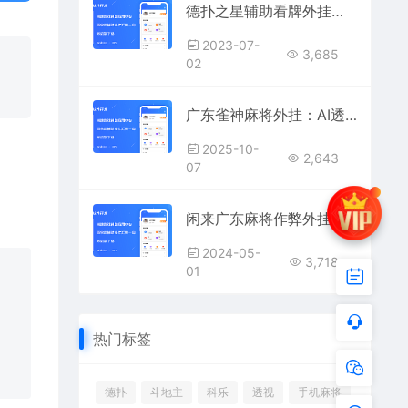
德扑之星辅助看牌外挂（德扑之星透视作弊安卓苹果版）
2023-07-
3,685
02
广东雀神麻将外挂：AI透视+控牌必赢辅助软件，安卓/iOS全兼容下载
2025-10-
2,643
07
闲来广东麻将作弊外挂(广东闲来麻将透视控牌辅助器)
2024-05-
3,718
01
热门标签
德扑
斗地主
科乐
透视
手机麻将