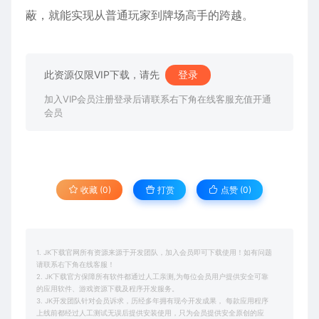
蔽，就能实现从普通玩家到牌场高手的跨越。
此资源仅限VIP下载，请先
登录
加入VIP会员注册登录后请联系右下角在线客服充值开通
会员
收藏 (0)
打赏
点赞 (
0
)
1. JK下载官网所有资源来源于开发团队，加入会员即可下载使用！如有问题
请联系右下角在线客服！
2. JK下载官方保障所有软件都通过人工亲测,为每位会员用户提供安全可靠
的应用软件、游戏资源下载及程序开发服务。
3. JK开发团队针对会员诉求，历经多年拥有现今开发成果， 每款应用程序
上线前都经过人工测试无误后提供安装使用，只为会员提供安全原创的应