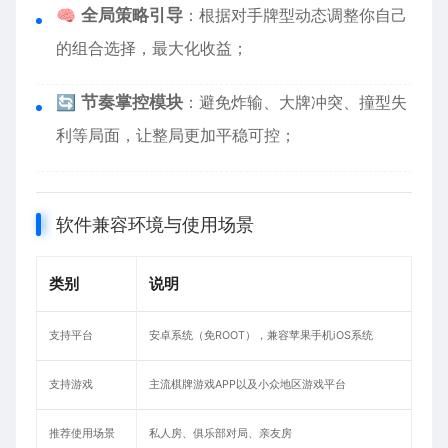
🧠
全局策略引导
：根据对手牌型动态调整你自己
的组合选择，最大化收益；
🔄
节奏掌控模块
：避免炸输、大牌冲突、撞型失
利等局面，让整局更加平稳可控；
软件兼容环境与使用场景
类别
说明
支持平台
安卓系统（免ROOT），兼容苹果手机iOS系统
支持游戏
主流棋牌游戏APP以及小众地区游戏平台
推荐使用场景
私人房、俱乐部对局、亲友房