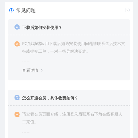
常见问题
下载后如何安装使用？
PC/移动端应用下载后如遇安装使用问题请联系售后技术支
持或提交工单，一对一指导解决疑难。
查看详情
怎么开通会员，具体收费如何？
请查看会员页面介绍，注册登录后联系右下角在线客服人
工充值。