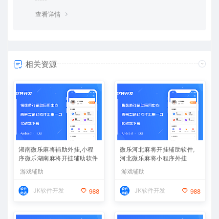
查看详情
相关资源
湖南微乐麻将辅助外挂,小程
微乐河北麻将开挂辅助软件,
序微乐湖南麻将开挂辅助软件
河北微乐麻将小程序外挂
游戏辅助
游戏辅助
JK软件开发
JK软件开发
988
988