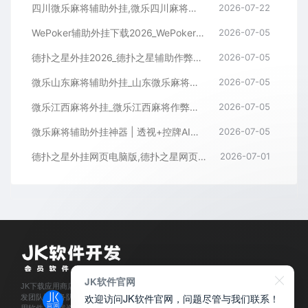
四川微乐麻将辅助外挂,微乐四川麻将小程序开挂辅助软件
2026-07-22
WePoker辅助外挂下载2026_WePoker微扑克透视作弊软件
2026-07-05
德扑之星外挂2026_德扑之星辅助作弊软件_德扑之星透视器下载
2026-07-05
微乐山东麻将辅助外挂_山东微乐麻将作弊软件透视下载
2026-07-05
微乐江西麻将外挂_微乐江西麻将作弊辅助软件
2026-07-05
微乐麻将辅助外挂神器 | 透视+控牌AI智能辅助，轻松连胜全场！
2026-07-05
德扑之星外挂网页电脑版,德扑之星网页版透视辅助器
2026-07-01
JK软件官网
JK下载应用商店是经过官方认证,保障正版的软件下载平台,拥有业内资深软件开
欢迎访问JK软件官网，问题尽管与我们联系！
发团队和服务队伍,所有软件都通过人工亲测,为每位会员用户提供安全可靠的应
用软件、游戏资源下载及程序开发服务。