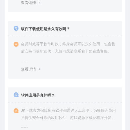
查看详情
软件下载使用是永久有效吗？
会员时效等于软件时效，终身会员可以永久使用，包含售
后安装与更新迭代，充值问题请联系右下角在线客服。
查看详情
软件应用是真的吗？
JK下载官方保障所有软件都通过人工亲测，为每位会员用
户提供安全可靠的应用软件、游戏资源下载及程序开发服
务。