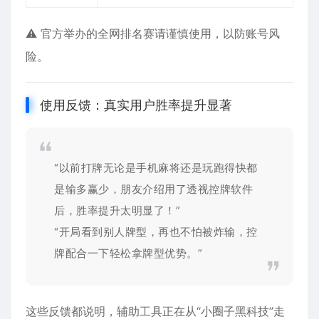
⚠️ 官方举办的全网排名赛请谨慎使用，以防账号风
险。
使用反馈：真实用户胜率提升显著
“以前打牌无论是手机麻将还是玩跑得快都
是输多赢少，朋友介绍用了透视控牌软件
后，胜率提升太明显了！”
“开局看到别人牌型，再也不怕被炸输，控
牌配合一下轻松拿牌型优势。”
这些反馈都说明，辅助工具正在从“小圈子黑科技”走