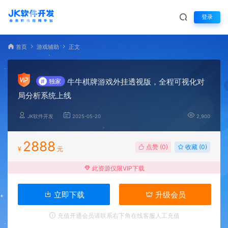
登录
首页
游戏辅助
正文
牛牛棋牌游戏外挂透视版，全程可视化对
#
独家
局分析系统上线
JK软件开发
2025-05-20
2,900
2888
点赞 (
0
)
收藏 (0)
¥
元
此资源仅限VIP下载
立即下载
升级会员
充值开通会员请联系右下角在线客服人工充值