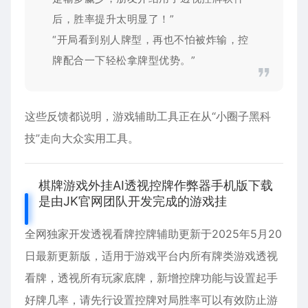
后，胜率提升太明显了！”
“开局看到别人牌型，再也不怕被炸输，控
牌配合一下轻松拿牌型优势。”
这些反馈都说明，
游戏辅助
工具正在从“小圈子黑科
技”走向大众实用工具。
棋牌游戏外挂AI透视控牌作弊器手机版下载
是由JK官网团队开发完成的游戏挂
全网独家开发透视看牌控牌辅助更新于2025年5月20
日最新更新版，适用于游戏平台内所有牌类游戏透视
看牌，透视所有玩家底牌，新增控牌功能与设置起手
好牌几率，请先行设置控牌对局胜率可以有效防止游