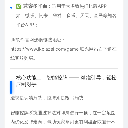
✅
兼容多平台
：适用于大多数热门棋牌APP，
如：微乐、闲来、雀神、多乐、天天、全民等知名
平台APP；
JK软件官网
选购链接地址：
https://www.jkxiazai.com/game
联系网站右下角在
线客服购买。
核心功能二：智能控牌 —— 精准引导，轻松
压制对手
透视是认清局势，控牌则是改写局势。
智能控牌系统通过算法对牌局进行干预，在一定范围
内优化发牌走向，帮助玩家拿到更有利组合或避开不