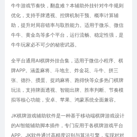
牛牛游戏节奏快，翻盘难？本辅助外挂针对牛牛规则
优化，支持手牌透视、控牌机制干预、概率计算辅
助，提升对局容错率与取胜能力。适用于微乐、微信
牛牛、黄金岛等多个平台，运行流畅、稳定性强，是
牛牛玩家必不可少的秘密武器。
全平台通用AI棋牌外挂合集，适用于微信小程序、棋
牌APP。涵盖麻将、斗地主、炸金花、斗牛、拼三
张、德扑、掼蛋、捉鸡麻将、跑得快等众多热门棋牌
玩法，支持牌面透视、智能出牌、胜率判断、节奏模
拟等核心功能，安卓、苹果、鸿蒙系统全面兼容。
JK棋牌游戏辅助软件是一种基于移动端棋牌游戏设计
的AI智能辅助脚本插件，专门应用于各棋牌游戏平台
APP。JK软件通过高精度识别与算法引擎，实现对对