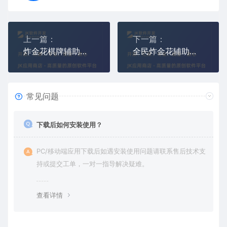
上一篇：
下一篇：
炸金花棋牌辅助外挂，智能透视支持广东雀神/微信小程序
全民炸金花辅助外挂推荐，胜率提升不再靠运气
常见问题
下载后如何安装使用？
PC/移动端应用下载后如遇安装使用问题请联系售后技术支
持或提交工单，一对一指导解决疑难。
查看详情