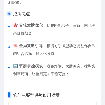
利牌型。
控牌亮点：
🎯
首轮发牌优化
：优先匹配顺子、三条、同花等
高价值组合；
🧠
全局策略引导
：根据对手牌型动态调整你自己
的组合选择，最大化收益；
🔄
节奏掌控模块
：避免炸输、大牌冲突、撞型失
利等局面，让整局更加平稳可控；
软件兼容环境与使用场景