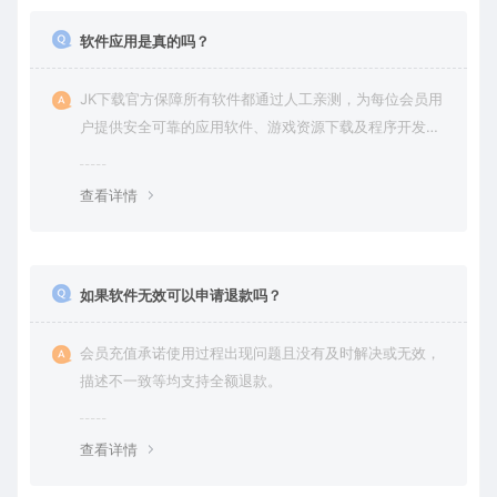
软件应用是真的吗？
JK下载官方保障所有软件都通过人工亲测，为每位会员用
户提供安全可靠的应用软件、游戏资源下载及程序开发服
务。
查看详情
如果软件无效可以申请退款吗？
会员充值承诺使用过程出现问题且没有及时解决或无效，
描述不一致等均支持全额退款。
查看详情