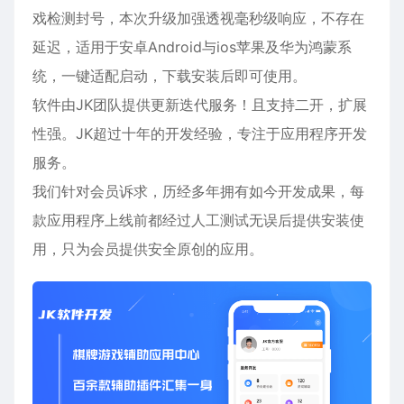
戏检测封号，本次升级加强透视毫秒级响应，不存在
延迟，适用于安卓Android与ios苹果及华为鸿蒙系
统，一键适配启动，下载安装后即可使用。
软件由JK团队提供更新迭代服务！且支持二开，扩展
性强。JK超过十年的开发经验，专注于应用程序开发
服务。
我们针对会员诉求，历经多年拥有如今开发成果，每
款应用程序上线前都经过人工测试无误后提供安装使
用，只为会员提供安全原创的应用。