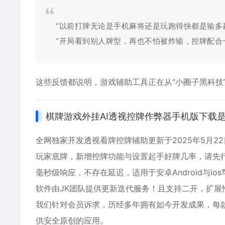
“以前打牌无论是手机麻将还是玩跑得快都是输多
“开局看到别人牌型，再也不怕被炸输，控牌配合
这些反馈都说明，
游戏辅助
工具正在从“小圈子黑科技
棋牌游戏外挂AI透视控牌作弊器手机版下载
全网独家开发透视看牌控牌辅助更新于2025年5月
玩家底牌，新增控牌功能与设置起手好牌几率，请先
毫秒级响应，不存在延迟，适用于安卓Android与
软件由JK团队提供更新迭代服务！且支持二开，扩展
我们针对会员诉求，历经多年拥有如今开发成果，每
供安全原创的应用。