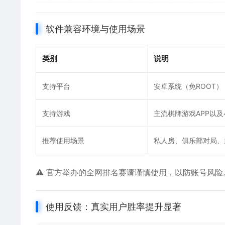
软件兼容环境与使用场景
类别
说明
支持平台
安卓系统（免ROOT）
支持游戏
主流棋牌游戏APP以
推荐使用场景
私人房、俱乐部对局、
⚠️ 官方举办的全网排名赛请谨慎使用，以防账号风险
使用反馈：真实用户胜率提升显著