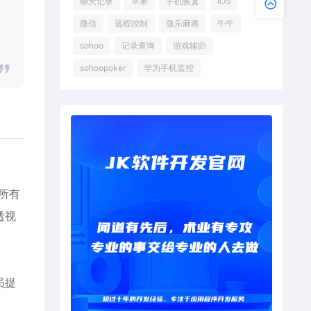
聊天记录
苹果
手机恢复
IOS
微信
远程控制
微乐麻将
牛牛
sohoo
记录查询
游戏辅助
sohoopoker
华为手机监控
所有
透视
员提