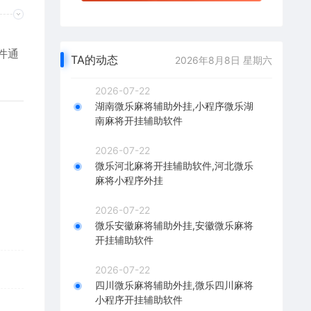
件通
TA的动态
2026年8月8日 星期六
2026-07-22
湖南微乐麻将辅助外挂,小程序微乐湖
南麻将开挂辅助软件
2026-07-22
微乐河北麻将开挂辅助软件,河北微乐
麻将小程序外挂
2026-07-22
微乐安徽麻将辅助外挂,安徽微乐麻将
开挂辅助软件
2026-07-22
四川微乐麻将辅助外挂,微乐四川麻将
；
小程序开挂辅助软件