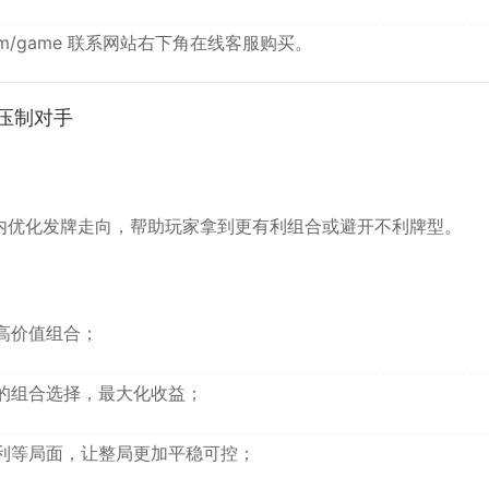
om/game
联系网站右下角在线客服购买。
压制对手
内优化发牌走向，帮助玩家拿到更有利组合或避开不利牌型。
高价值组合；
的组合选择，最大化收益；
利等局面，让整局更加平稳可控；