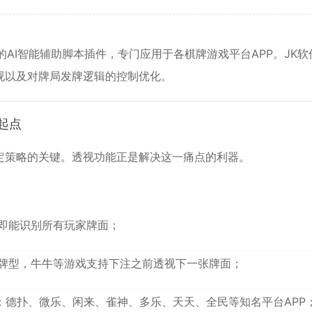
AI智能辅助脚本插件，专门应用于各棋牌游戏平台APP。JK软
视以及对牌局发牌逻辑的控制优化。
起点
定策略的关键。透视功能正是解决这一痛点的利器。
即能识别所有玩家牌面；
牌型，牛牛等游戏支持下注之前透视下一张牌面；
：德扑、微乐、闲来、雀神、多乐、天天、全民等知名平台APP