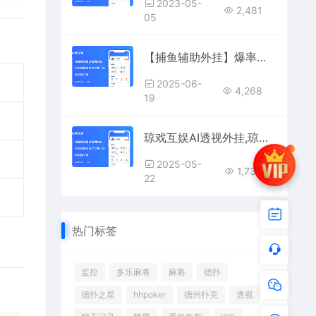
2023-05-
2,481
05
【捕鱼辅助外挂】爆率控制+自动瞄准
2025-06-
4,268
19
琼戏互娱AI透视外挂,琼戏互娱作弊辅助控牌提高胜率必赢
2025-05-
1,739
22
热门标签
监控
多乐麻将
麻将
德扑
德扑之星
hhpoker
德州扑克
透视