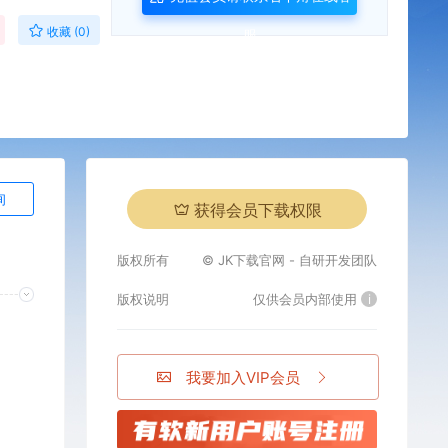
收藏 (0)
服
询
获得会员下载权限
版权所有
© JK下载官网 - 自研开发团队
版权说明
仅供会员内部使用
i
我要加入VIP会员