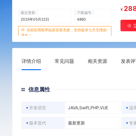
28
¥
最近更新
下载编号
2025年05月22日
4860
当前应用程序如若安装无效，支持提供七天无理由
退款！
详情介绍
常见问题
相关资源
发表评
信息属性
开发语言
JAVA,Swift,PHP,VUE
适
版本迭代
最新更新
专