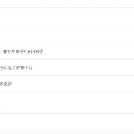
，兼容苹果手机iOS系统
及小众地区游戏平台
亲友房
。