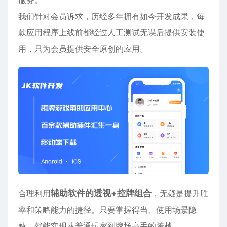
服务。
我们针对会员诉求，历经多年拥有如今开发成果，每
款应用程序上线前都经过人工测试无误后提供安装使
用，只为会员提供安全原创的应用。
合理利用
辅助软件的透视+控牌组合
，无疑是提升胜
率和策略能力的捷径。只要掌握得当、使用场景隐
蔽，就能实现从普通玩家到牌场高手的跨越。