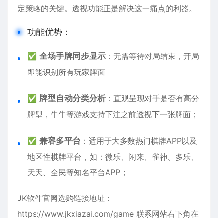
定策略的关键。透视功能正是解决这一痛点的利器。
功能优势：
✅
全场手牌同步显示
：无需等待对局结束，开局
即能识别所有玩家牌面；
✅
牌型自动分类分析
：直观呈现对手是否有高分
牌型，牛牛等游戏支持下注之前透视下一张牌面；
✅
兼容多平台
：适用于大多数热门棋牌APP以及
地区性棋牌平台，如：微乐、闲来、雀神、多乐、
天天、全民等知名平台APP；
JK软件官网
选购链接地址：
https://www.jkxiazai.com/game
联系网站右下角在