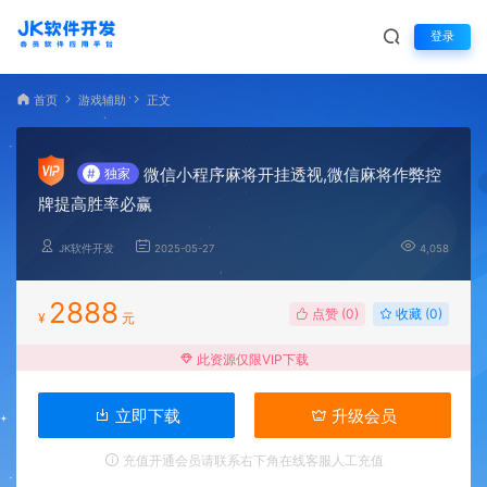
登录
首页
游戏辅助
正文
微信小程序麻将开挂透视,微信麻将作弊控
#
独家
牌提高胜率必赢
JK软件开发
2025-05-27
4,058
2888
点赞 (
0
)
收藏 (0)
¥
元
此资源仅限VIP下载
立即下载
升级会员
充值开通会员请联系右下角在线客服人工充值