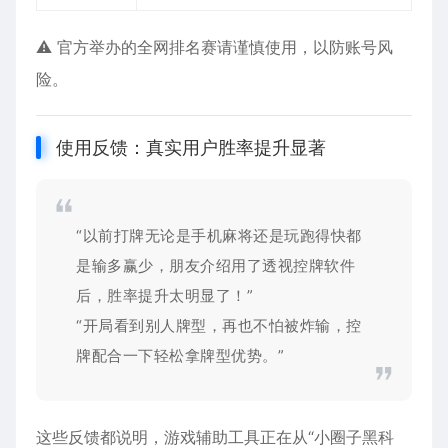
⚠️ 官方举办的全网排名赛请谨慎使用，以防账号风
险。
使用反馈：真实用户胜率提升显著
“以前打牌无论是手机麻将还是玩跑得快都
是输多赢少，朋友介绍用了透视控牌软件
后，胜率提升太明显了！”
“开局看到别人牌型，再也不怕被炸输，控
牌配合一下轻松拿牌型优势。”
这些反馈都说明，
游戏辅助
工具正在从“小圈子黑科