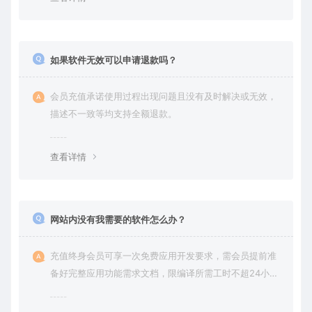
如果软件无效可以申请退款吗？
会员充值承诺使用过程出现问题且没有及时解决或无效，
描述不一致等均支持全额退款。
查看详情
网站内没有我需要的软件怎么办？
充值终身会员可享一次免费应用开发要求，需会员提前准
备好完整应用功能需求文档，限编译所需工时不超24小
时。