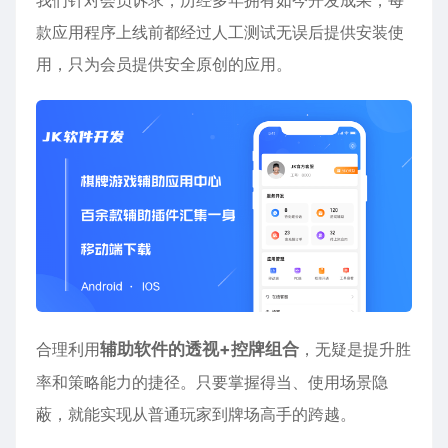
我们针对会员诉求，历经多年拥有如今开发成果，每
款应用程序上线前都经过人工测试无误后提供安装使
用，只为会员提供安全原创的应用。
合理利用
辅助软件的透视+控牌组合
，无疑是提升胜
率和策略能力的捷径。只要掌握得当、使用场景隐
蔽，就能实现从普通玩家到牌场高手的跨越。