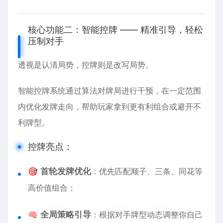
核心功能二：智能控牌 —— 精准引导，轻松
压制对手
透视是认清局势，控牌则是改写局势。
智能控牌系统通过算法对牌局进行干预，在一定范围
内优化发牌走向，帮助玩家拿到更有利组合或避开不
利牌型。
控牌亮点：
🎯
首轮发牌优化
：优先匹配顺子、三条、同花等
高价值组合；
🧠
全局策略引导
：根据对手牌型动态调整你自己