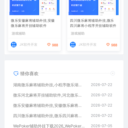
微乐安徽麻将辅助外挂,安徽
四川微乐麻将辅助外挂,微乐
微乐麻将开挂辅助软件
四川麻将小程序开挂辅助软件
游戏辅助
游戏辅助
JK软件开发
JK软件开发
988
988
猜你喜欢
湖南微乐麻将辅助外挂,小程序微乐湖南麻将开挂辅助软件
2026-07-22
微乐河北麻将开挂辅助软件,河北微乐麻将小程序外挂
2026-07-22
微乐安徽麻将辅助外挂,安徽微乐麻将开挂辅助软件
2026-07-22
四川微乐麻将辅助外挂,微乐四川麻将小程序开挂辅助软件
2026-07-22
WePoker辅助外挂下载2026_WePoker微扑克透视作弊软件
2026-07-05