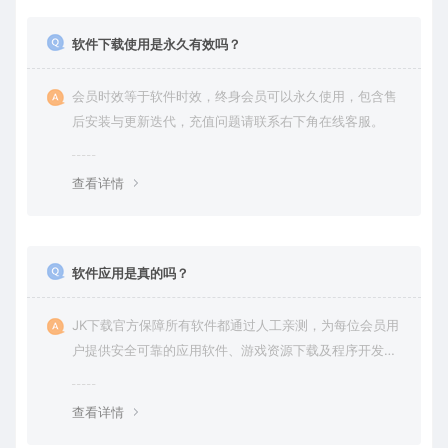
软件下载使用是永久有效吗？
会员时效等于软件时效，终身会员可以永久使用，包含售
后安装与更新迭代，充值问题请联系右下角在线客服。
查看详情
软件应用是真的吗？
JK下载官方保障所有软件都通过人工亲测，为每位会员用
户提供安全可靠的应用软件、游戏资源下载及程序开发服
务。
查看详情