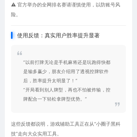
⚠️ 官方举办的全网排名赛请谨慎使用，以防账号风
险。
使用反馈：真实用户胜率提升显著
“以前打牌无论是手机麻将还是玩跑得快都
是输多赢少，朋友介绍用了透视控牌软件
后，胜率提升太明显了！”
“开局看到别人牌型，再也不怕被炸输，控
牌配合一下轻松拿牌型优势。”
这些反馈都说明，
游戏辅助
工具正在从“小圈子黑科
技”走向大众实用工具。