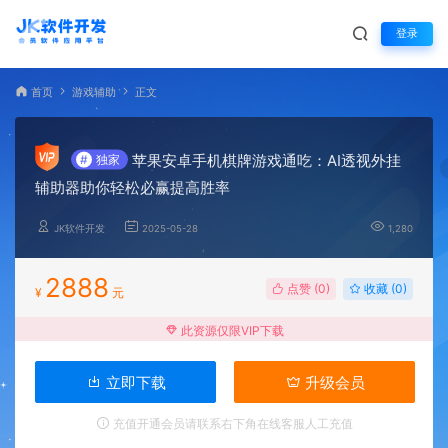
登录
首页
游戏辅助
正文
苹果安卓手机棋牌游戏通吃：AI透视外挂
#
独家
辅助器助你轻松必赢提高胜率
JK软件开发
2025-05-28
1,280
2888
点赞 (
0
)
收藏 (0)
¥
元
此资源仅限VIP下载
立即下载
升级会员
充值开通会员请联系右下角在线客服人工充值